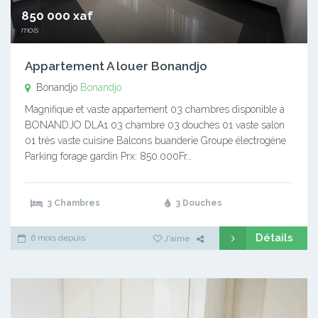
850 000 xaf
mois
Appartement A louer Bonandjo
Bonandjo
Bonandjo
Magnifique et vaste appartement 03 chambres disponible à
BONANDJO DLA1 03 chambre 03 douches 01 vaste salon
01 très vaste cuisine Balcons buanderie Groupe électrogène
Parking forage gardin Prx: 850.000Fr…
3 Chambres
3 Douches
Détails
6 mois depuis
J'aime