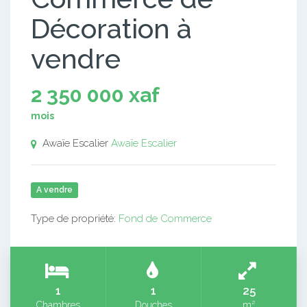
Décoration à
vendre
2 350 000 xaf
mois
Awaïe Escalier
Awaïe Escalier
A vendre
Type de propriété:
Fond de Commerce
1
1
25
Chambres
Douches
m²