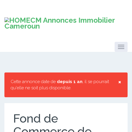
×
Cette annonce date de
depuis 1 an
, il se pourrait
qu'elle ne soit plus disponible.
Fond de
Commerce de