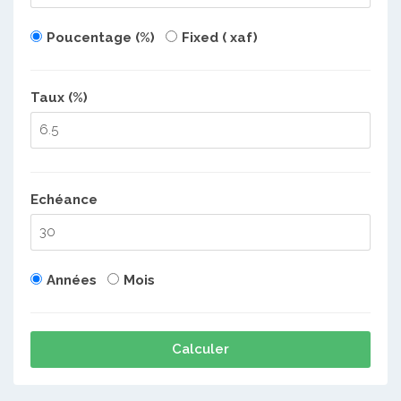
Poucentage (%)
Fixed ( xaf)
Taux (%)
Echéance
Années
Mois
Calculer