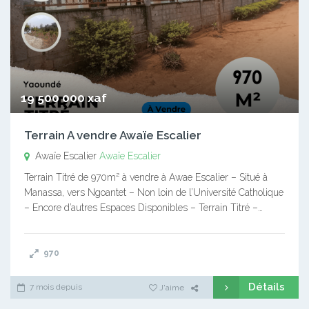
19 500 000 xaf
Terrain A vendre Awaïe Escalier
Awaïe Escalier
Awaïe Escalier
Terrain Titré de 970m² à vendre à Awae Escalier – Situé à
Manassa, vers Ngoantet – Non loin de l’Université Catholique
– Encore d’autres Espaces Disponibles – Terrain Titré –…
970
Détails
7 mois depuis
J'aime