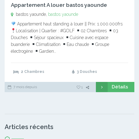
Appartement A louer bastos yaounde
bastos yaounde,
bastos yaounde
Appartement haut standing à louer || Prix: 1.000.000frs
Localisation | Quartier : #GOLF
02 Chambres
03
Douches
Séjour spacieux
Cuisine avec espace
buanderie
Climatisation
Eau chaude
Groupe
électrogène
Gardien…
2 Chambres
3 Douches
Détails
7 mois depuis
1
Articles récents