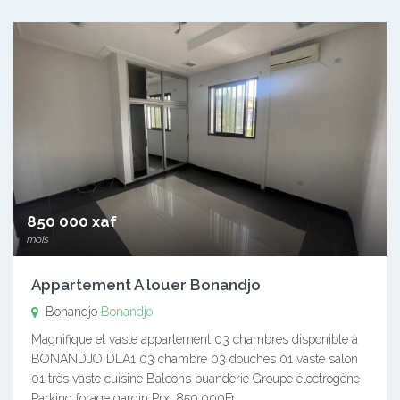
850 000 xaf
mois
Appartement A louer Bonandjo
Bonandjo
Bonandjo
Magnifique et vaste appartement 03 chambres disponible à
BONANDJO DLA1 03 chambre 03 douches 01 vaste salon
01 très vaste cuisine Balcons buanderie Groupe électrogène
Parking forage gardin Prx: 850.000Fr…