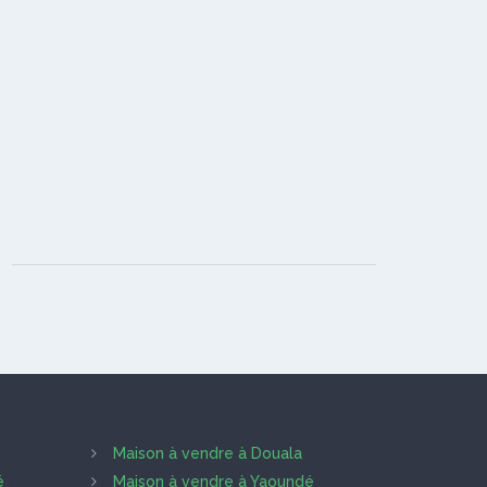
Maison à vendre à Douala
é
Maison à vendre à Yaoundé