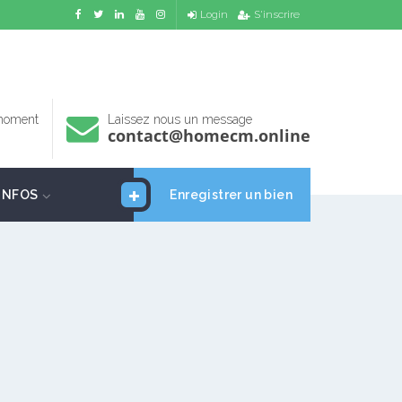
Login
S'inscrire
 moment
Laissez nous un message
contact@homecm.online
INFOS
Enregistrer un bien