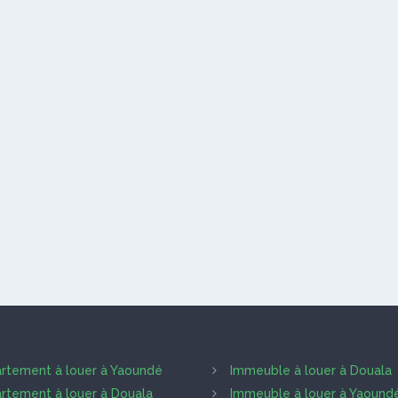
rtement à louer à Yaoundé
Immeuble à louer à Douala
rtement à louer à Douala
Immeuble à louer à Yaound