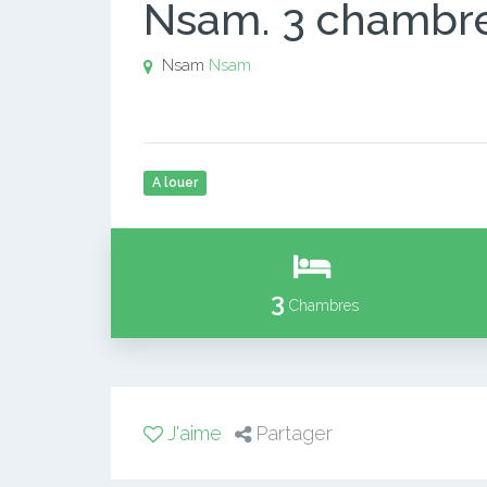
Nsam. 3 chambr
Nsam
Nsam
A louer
3
Chambres
J'aime
Partager