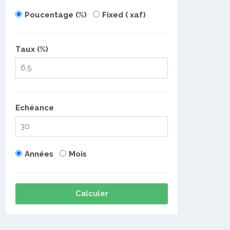
Poucentage (%)
Fixed ( xaf)
Taux (%)
Echéance
Années
Mois
Calculer