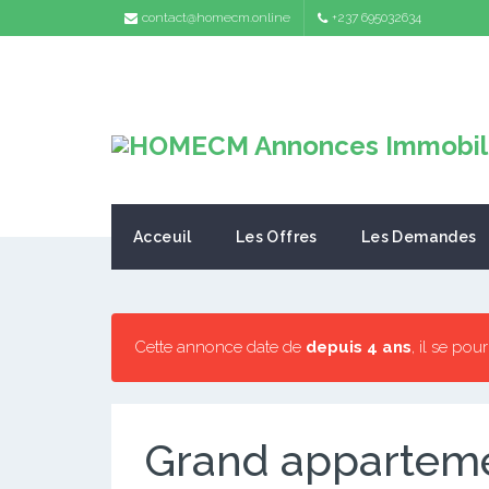
contact@homecm.online
+237 695032634
Acceuil
Les Offres
Les Demandes
Cette annonce date de
depuis 4 ans
, il se pou
Grand apparteme