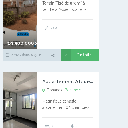
Terrain Titré de 970m² à
vendre à Awae Escalier –
Situé à Manassa, vers
Ngoantet – Non loin de
970
l’Université Catholique –
Encore d’autres Espaces
Disponibles – Terrain Titré –
19 500 000 xaf
…
Détails
7 mois depuis
J'aime
A
ppartement A louer Bonandjo
Bonandjo
Bonandjo
Magnifique et vaste
appartement 03 chambres
disponible à BONANDJO
DLA1 03 chambre 03
3
3
douches 01 vaste salon 01