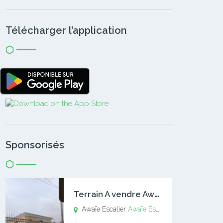
Télécharger l’application
Sponsorisés
T
errain A vendre Awaïe Escalier
Awaïe Escalier
Awaïe Escalier