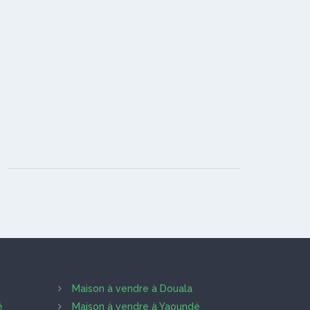
Maison à vendre à Douala
é
Maison à vendre à Yaoundé