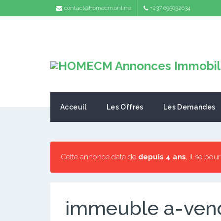
contact@homecm.online
+237 695032634
Acceuil
Les Offres
Les Demandes
Cette annonce date de
depuis 4 ans
, il se pou
immeuble a-ven