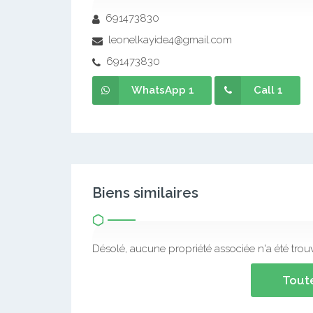
691473830
leonelkayide4@gmail.com
691473830
WhatsApp 1
Call 1
Biens similaires
Désolé, aucune propriété associée n'a été trou
Toute