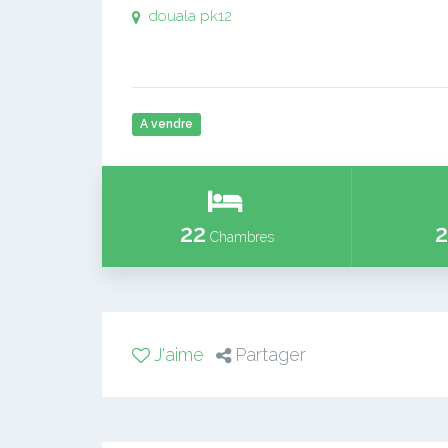
douala pk12
A vendre
22
2
Chambres
J'aime
Partager