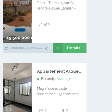
Terrain Titré de 970m² à
vendre à Awae Escalier –
Situé à Manassa, vers
Ngoantet – Non loin de
970
l’Université Catholique –
Encore d’autres Espaces
Disponibles – Terrain Titré –
19 500 000 xaf
…
Détails
7 mois depuis
J'aime
A
ppartement A louer Bonandjo
Bonandjo
Bonandjo
Magnifique et vaste
appartement 03 chambres
disponible à BONANDJO
DLA1 03 chambre 03
3
3
douches 01 vaste salon 01