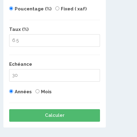
Poucentage (%)
Fixed ( xaf)
Taux (%)
Echéance
Années
Mois
Calculer