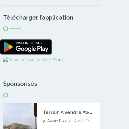
Télécharger l’application
Sponsorisés
T
errain A vendre Awaïe Escalier
Awaïe Escalier
Awaïe Escalier