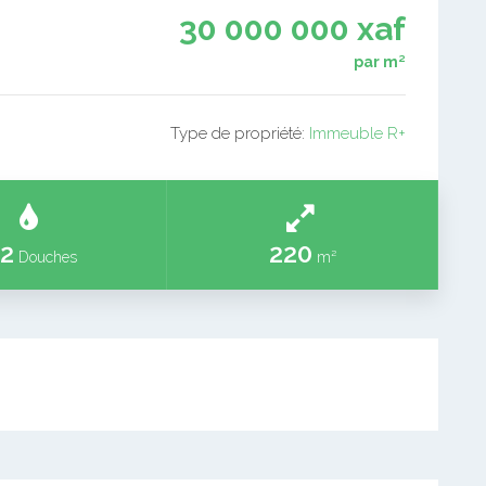
30 000 000 xaf
par m²
Type de propriété:
Immeuble R+
2
220
Douches
m²