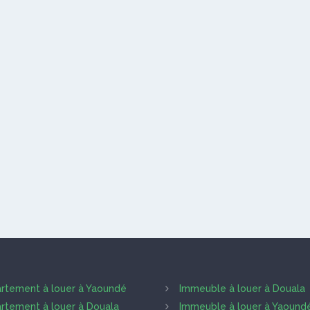
rtement à louer à Yaoundé
Immeuble à louer à Douala
rtement à louer à Douala
Immeuble à louer à Yaound