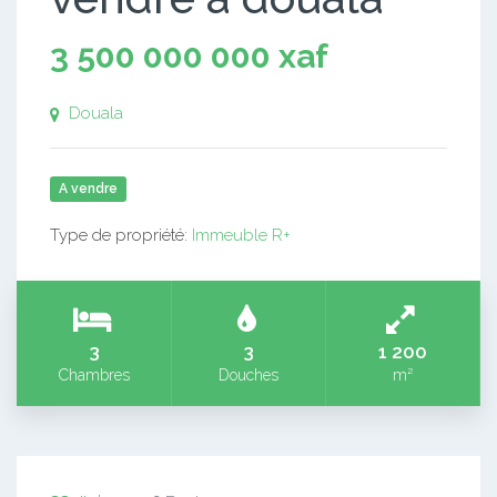
3 500 000 000 xaf
Douala
A vendre
Type de propriété:
Immeuble R+
3
3
1 200
Chambres
Douches
m²