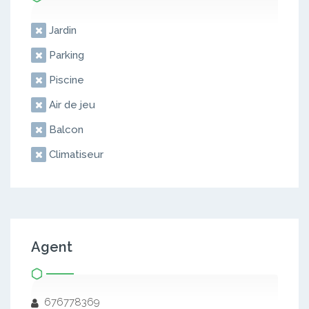
Jardin
Parking
Piscine
Air de jeu
Balcon
Climatiseur
Agent
676778369