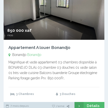
850 000 xaf
mois
Appartement A louer Bonandjo
Bonandjo
Bonandjo
Magnifique et vaste appartement 03 chambres disponible à
BONANDJO DLA1 03 chambre 03 douches 01 vaste salon
01 très vaste cuisine Balcons buanderie Groupe électrogène
Parking forage gardin Prx: 850.000Fr…
3 Chambres
3 Douches
Détails
7 mois depuis
J'aime