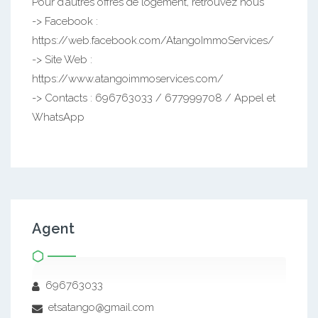
Pour d’autres offres de logement, retrouvez nous
-> Facebook :
https://web.facebook.com/AtangoImmoServices/
-> Site Web :
https://www.atangoimmoservices.com/
-> Contacts : 696763033 / 677999708 / Appel et
WhatsApp
Agent
696763033
etsatango@gmail.com