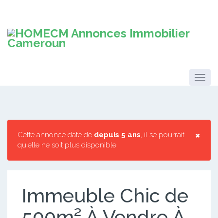
×
Cette annonce date de
depuis 5 ans
, il se pourrait
qu'elle ne soit plus disponible.
Immeuble Chic de
500m² À Vendre À