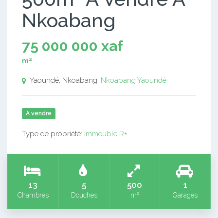
Nkoabang
75 000 000 xaf
m²
Yaoundé, Nkoabang,
Nkoabang
Yaoundé
A vendre
Type de propriété:
Immeuble R+
13
5
500
1
Chambres
Douches
m²
Garages