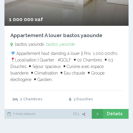
1 000 000 xaf
Appartement A louer bastos yaounde
bastos yaounde,
bastos yaounde
Appartement haut standing à louer || Prix: 1.000.000frs
Localisation | Quartier : #GOLF
02 Chambres
03
Douches
Séjour spacieux
Cuisine avec espace
buanderie
Climatisation
Eau chaude
Groupe
électrogène
Gardien…
2 Chambres
3 Douches
Détails
7 mois depuis
1