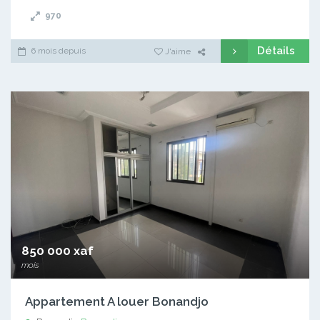
970
Détails
6 mois depuis
J'aime
850 000 xaf
mois
Appartement A louer Bonandjo