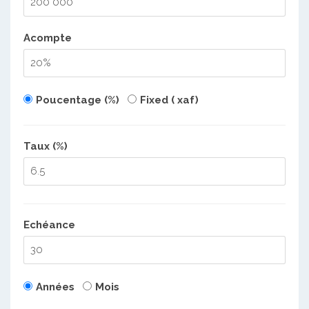
Acompte
Poucentage (%)
Fixed ( xaf)
Taux (%)
Echéance
Années
Mois