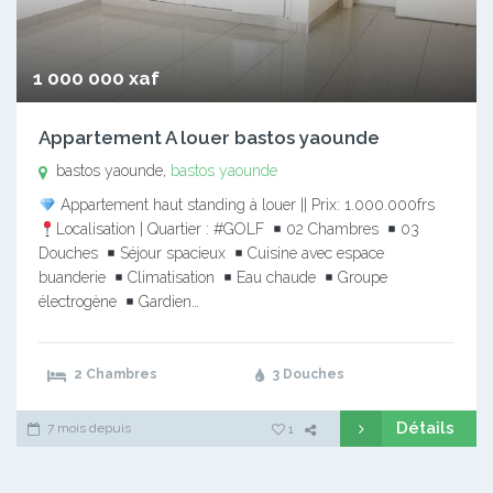
1 000 000 xaf
Appartement A louer bastos yaounde
bastos yaounde,
bastos yaounde
Appartement haut standing à louer || Prix: 1.000.000frs
Localisation | Quartier : #GOLF
02 Chambres
03
Douches
Séjour spacieux
Cuisine avec espace
buanderie
Climatisation
Eau chaude
Groupe
électrogène
Gardien…
2 Chambres
3 Douches
Détails
7 mois depuis
1