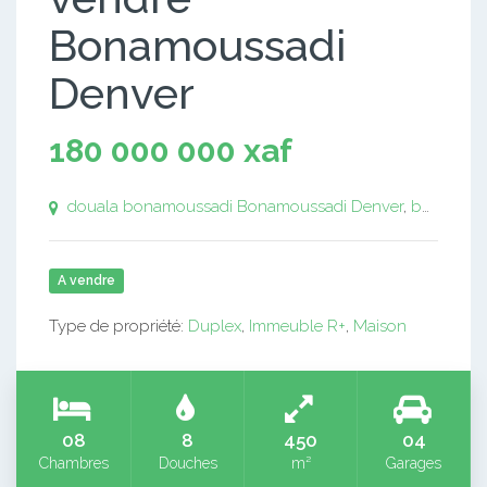
Bonamoussadi
Denver
180 000 000 xaf
douala bonamoussadi
Bonamoussadi Denver
,
bonamoussadi douala
A vendre
Type de propriété:
Duplex
,
Immeuble R+
,
Maison
08
8
450
04
Chambres
Douches
m²
Garages