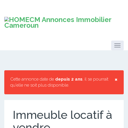
×
Cette annonce date de
depuis 2 ans
, il se pourrait
qu'elle ne soit plus disponible.
Immeuble locatif à
vendre