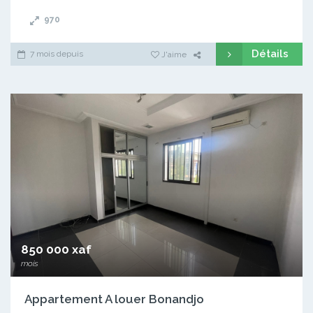
970
Détails
7 mois depuis
J'aime
850 000 xaf
mois
Appartement A louer Bonandjo