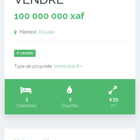
100 000 000 xaf
Makepe,
Douala
A vendre
Type de propriété:
Immeuble R+
3
3
435
Chambres
Douches
m²