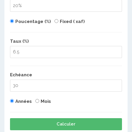
Poucentage (%)
Fixed ( xaf)
Taux (%)
Echéance
Années
Mois
Calculer