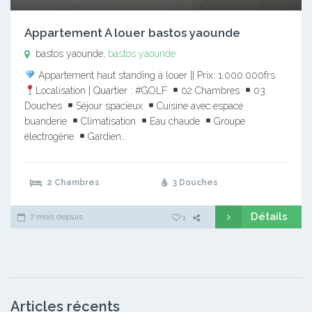
Appartement A louer bastos yaounde
bastos yaounde,
bastos yaounde
Appartement haut standing à louer || Prix: 1.000.000frs
Localisation | Quartier : #GOLF
02 Chambres
03
Douches
Séjour spacieux
Cuisine avec espace
buanderie
Climatisation
Eau chaude
Groupe
électrogène
Gardien…
2 Chambres
3 Douches
Détails
7 mois depuis
1
Articles récents