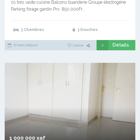
01 très vaste cuisine Balcons buanderie Groupe électrogène
Parking forage gardin Prx: 850.000Fr…
3 Chambres
3 Douches
Détails
6 mois depuis
J'aime
1 000 000 xaf