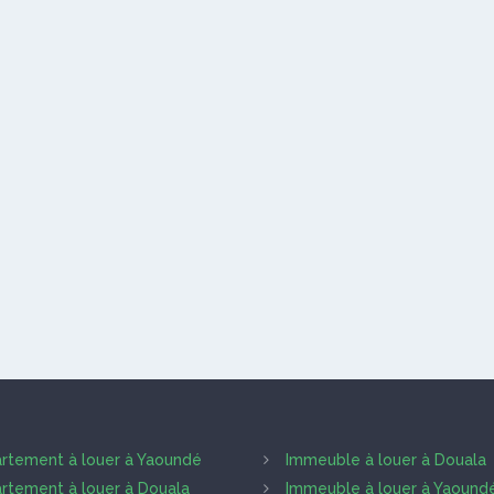
rtement à louer à Yaoundé
Immeuble à louer à Douala
rtement à louer à Douala
Immeuble à louer à Yaound