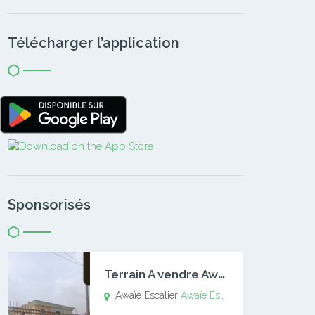
Télécharger l’application
Sponsorisés
T
errain A vendre Awaïe Escalier
Awaïe Escalier
Awaïe Escalier