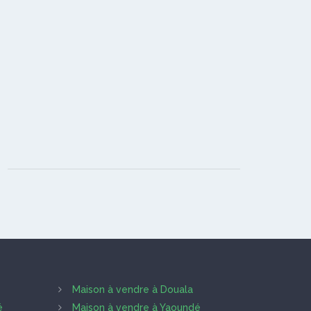
Maison à vendre à Douala
é
Maison à vendre à Yaoundé