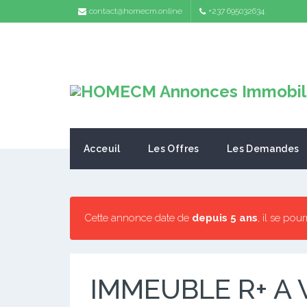
contact@homecm.online
+237 695032634
Acceuil
Les Offres
Les Demandes
Cette annonce date de
depuis 5 ans
, il se pou
IMMEUBLE R+ A