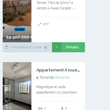
Terrain Titré de 970m² à
vendre à Awae Escalier –
Situé à Manassa, vers
Ngoantet – Non loin de
970
l’Université Catholique –
Encore d’autres Espaces
Disponibles – Terrain Titré –
19 500 000 xaf
…
Détails
7 mois depuis
J'aime
A
ppartement A louer Bonandjo
Bonandjo
Bonandjo
Magnifique et vaste
appartement 03 chambres
disponible à BONANDJO
DLA1 03 chambre 03
3
3
douches 01 vaste salon 01