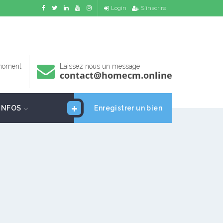
Login
S'inscrire
 moment
Laissez nous un message
contact@homecm.online
INFOS
Enregistrer un bien