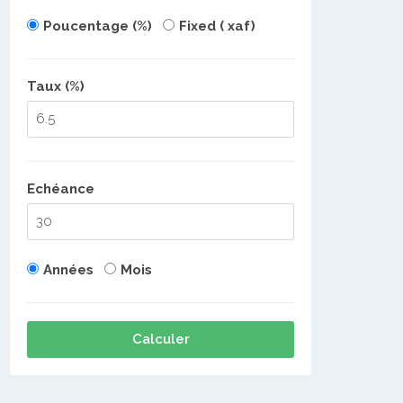
Poucentage (%)
Fixed ( xaf)
Taux (%)
Echéance
Années
Mois
Calculer