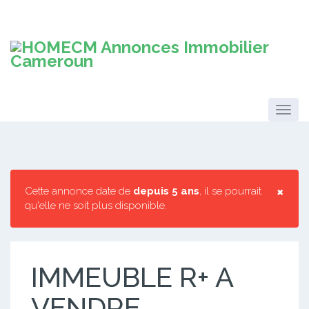
×
Cette annonce date de
depuis 5 ans
, il se pourrait
qu'elle ne soit plus disponible.
IMMEUBLE R+ A
VENDRE