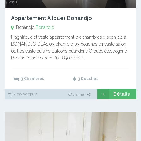
mois
Appartement A louer Bonandjo
Bonandjo
Bonandjo
Magnifique et vaste appartement 03 chambres disponible à
BONANDJO DLA1 03 chambre 03 douches 01 vaste salon
01 très vaste cuisine Balcons buanderie Groupe électrogène
Parking forage gardin Prx: 850.000Fr…
3 Chambres
3 Douches
Détails
7 mois depuis
J'aime