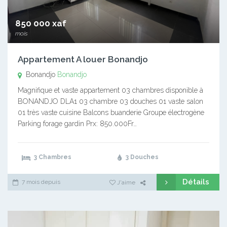
850 000 xaf
mois
Appartement A louer Bonandjo
Bonandjo
Bonandjo
Magnifique et vaste appartement 03 chambres disponible à
BONANDJO DLA1 03 chambre 03 douches 01 vaste salon
01 très vaste cuisine Balcons buanderie Groupe électrogène
Parking forage gardin Prx: 850.000Fr…
3 Chambres
3 Douches
Détails
7 mois depuis
J'aime