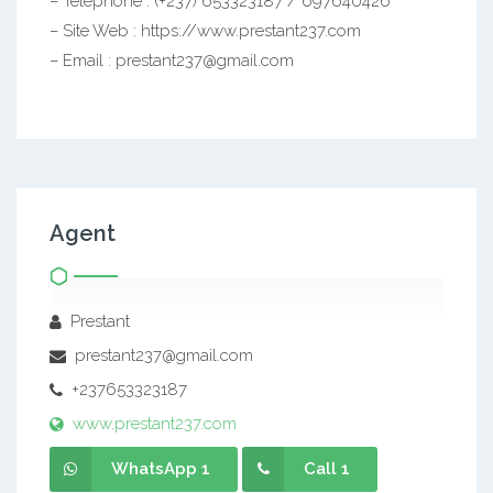
– Téléphone : (+237) 653323187 / 697640426
– Site Web : https://www.prestant237.com
– Email : prestant237@gmail.com
Agent
Prestant
prestant237@gmail.com
+237653323187
www.prestant237.com
WhatsApp 1
Call 1