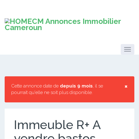
×
Cette annonce date de
depuis 9 mois
, il se
pourrait qu'elle ne soit plus disponible.
Immeuble R+ A
vendre bastos