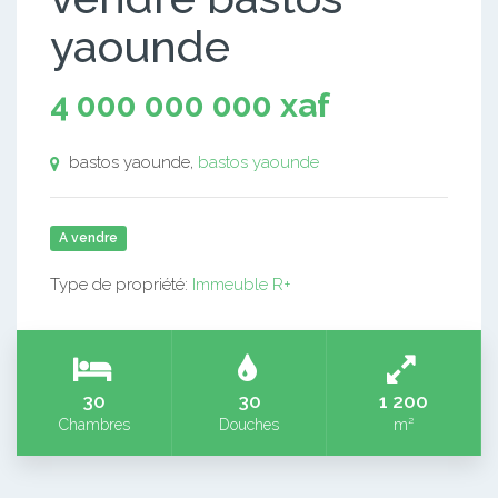
yaounde
4 000 000 000 xaf
bastos yaounde,
bastos yaounde
A vendre
Type de propriété:
Immeuble R+
30
30
1 200
Chambres
Douches
m²