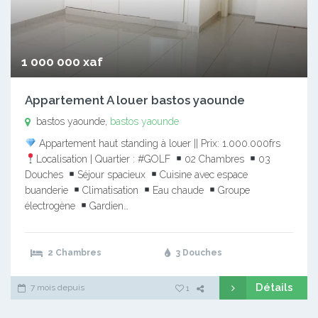
1 000 000 xaf
Appartement A louer bastos yaounde
bastos yaounde,
bastos yaounde
Appartement haut standing à louer || Prix: 1.000.000frs
Localisation | Quartier : #GOLF
02 Chambres
03
Douches
Séjour spacieux
Cuisine avec espace
buanderie
Climatisation
Eau chaude
Groupe
électrogène
Gardien…
2 Chambres
3 Douches
Détails
7 mois depuis
1