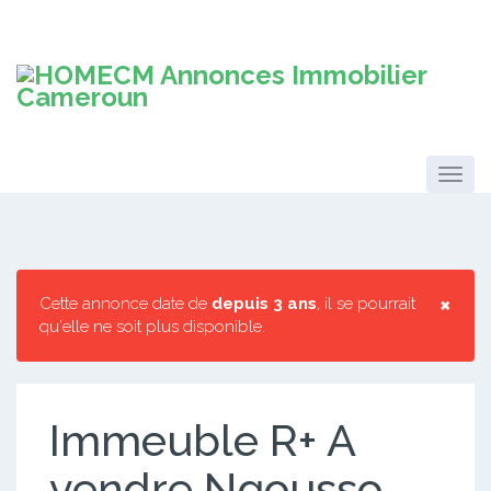
×
Cette annonce date de
depuis 3 ans
, il se pourrait
qu'elle ne soit plus disponible.
Immeuble R+ A
vendre Ngousso