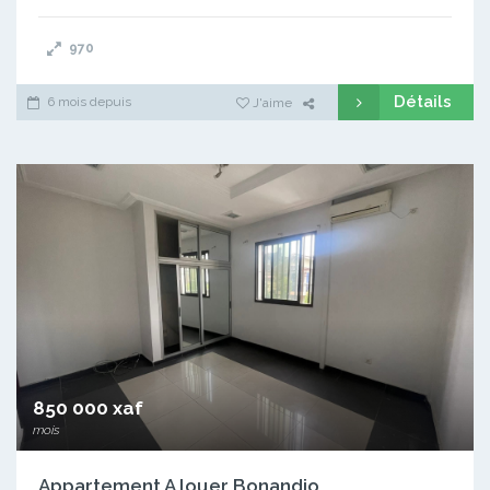
970
Détails
6 mois depuis
J'aime
850 000 xaf
mois
Appartement A louer Bonandjo