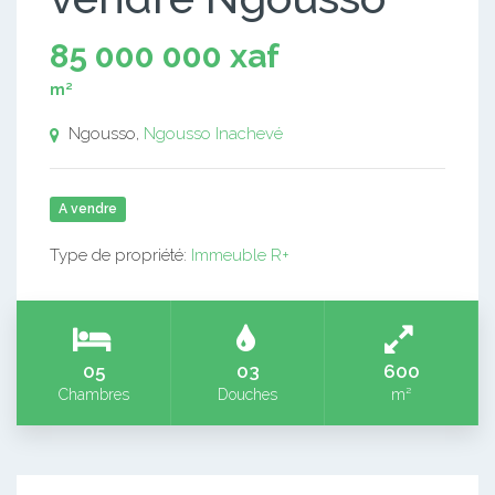
85 000 000 xaf
m²
Ngousso,
Ngousso
Inachevé
A vendre
Type de propriété:
Immeuble R+
05
03
600
Chambres
Douches
m²