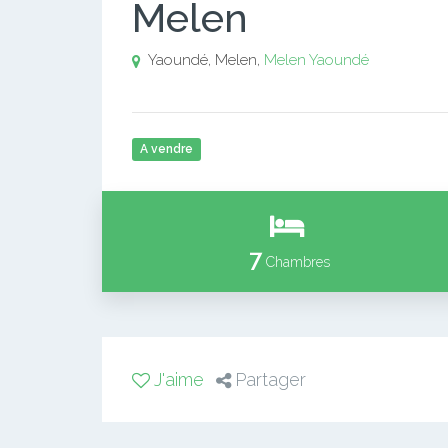
Melen
Yaoundé, Melen,
Melen
Yaoundé
A vendre
7
Chambres
J'aime
Partager