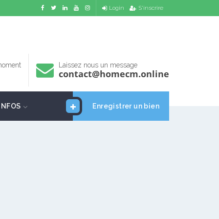
Login
S'inscrire
 moment
Laissez nous un message
contact@homecm.online
INFOS
Enregistrer un bien