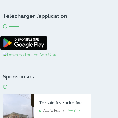
Télécharger l’application
Sponsorisés
T
errain A vendre Awaïe Escalier
Awaïe Escalier
Awaïe Escalier