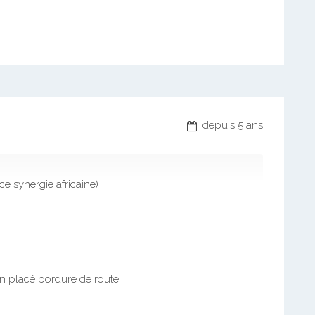
depuis 5 ans
e synergie africaine)
ien placé bordure de route