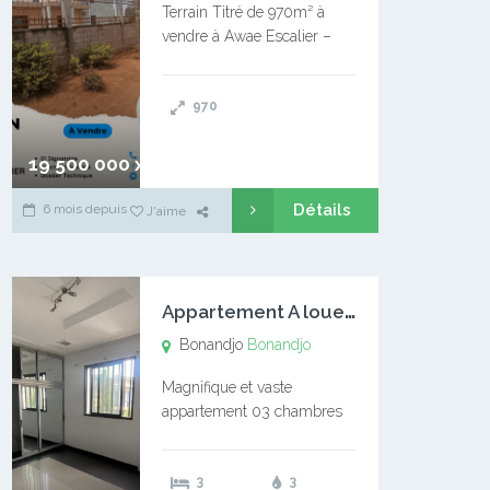
Terrain Titré de 970m² à
vendre à Awae Escalier –
Situé à Manassa, vers
Ngoantet – Non loin de
970
l’Université Catholique –
Encore d’autres Espaces
Disponibles – Terrain Titré –
19 500 000 xaf
…
Détails
6 mois depuis
J'aime
A
ppartement A louer Bonandjo
Bonandjo
Bonandjo
Magnifique et vaste
appartement 03 chambres
disponible à BONANDJO
DLA1 03 chambre 03
3
3
douches 01 vaste salon 01