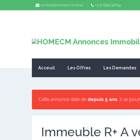
contact@homecm.online
+237 695032634
Acceuil
Les Offres
Les Demandes
Cette annonce date de
depuis 5 ans
, il se pou
Immeuble R+ A 