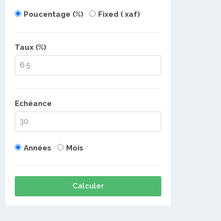
Poucentage (%)
Fixed ( xaf)
Taux (%)
Echéance
Années
Mois
Calculer