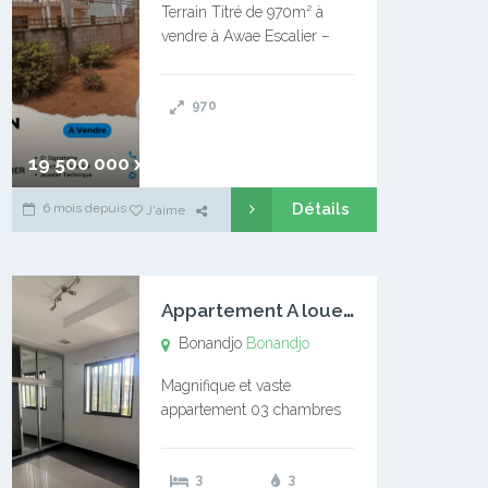
Terrain Titré de 970m² à
vendre à Awae Escalier –
Situé à Manassa, vers
Ngoantet – Non loin de
970
l’Université Catholique –
Encore d’autres Espaces
Disponibles – Terrain Titré –
19 500 000 xaf
…
Détails
6 mois depuis
J'aime
A
ppartement A louer Bonandjo
Bonandjo
Bonandjo
Magnifique et vaste
appartement 03 chambres
disponible à BONANDJO
DLA1 03 chambre 03
3
3
douches 01 vaste salon 01