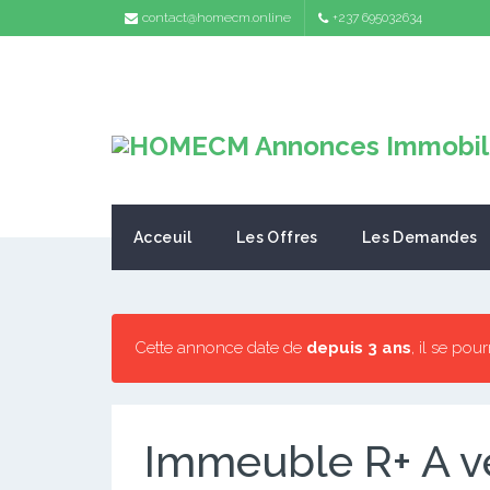
contact@homecm.online
+237 695032634
Acceuil
Les Offres
Les Demandes
Cette annonce date de
depuis 3 ans
, il se pou
Immeuble R+ A v