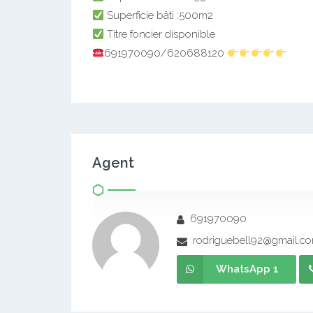
Superficie bâti :500m2
Titre foncier disponible
691970090/620688120
Agent
691970090
rodriguebell92@gmail.c
WhatsApp 1