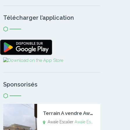
Télécharger l’application
Sponsorisés
T
errain A vendre Awaïe Escalier
Awaïe Escalier
Awaïe Escalier