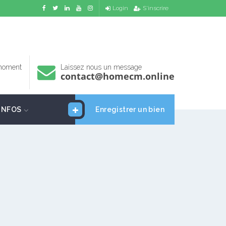
Login
S'inscrire
 moment
Laissez nous un message
contact@homecm.online
INFOS
Enregistrer un bien