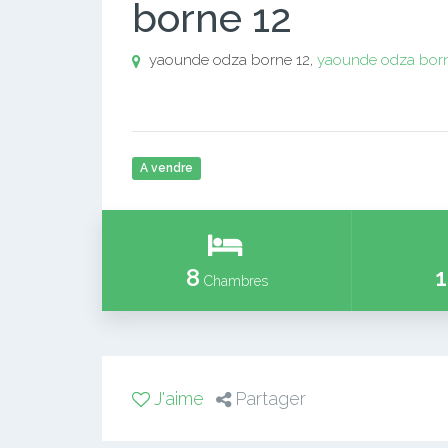
borne 12
yaounde odza borne 12,
yaounde odza born
A vendre
8
1
Chambres
J'aime
Partager