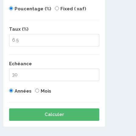
Poucentage (%)
Fixed ( xaf)
Taux (%)
Echéance
Années
Mois
Calculer