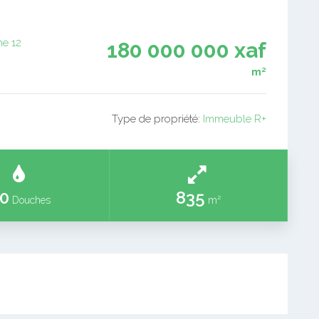
e 12
180 000 000 xaf
m²
Type de propriété:
Immeuble R+
0
835
Douches
m²