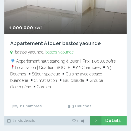
1 000 000 xaf
Appartement A louer bastos yaounde
bastos yaounde,
bastos yaounde
Appartement haut standing à louer || Prix: 1.000.000frs
Localisation | Quartier : #GOLF
02 Chambres
03
Douches
Séjour spacieux
Cuisine avec espace
buanderie
Climatisation
Eau chaude
Groupe
électrogène
Gardien…
2 Chambres
3 Douches
Détails
7 mois depuis
1