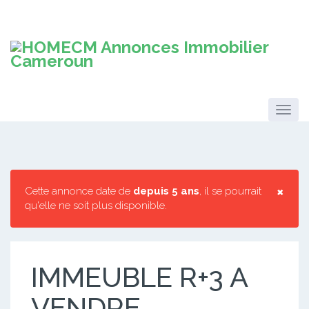
×
Cette annonce date de
depuis 5 ans
, il se pourrait
qu'elle ne soit plus disponible.
IMMEUBLE R+3 A
VENDRE