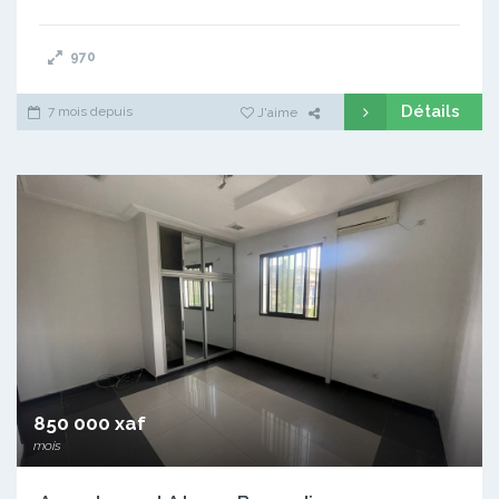
970
Détails
7 mois depuis
J'aime
850 000 xaf
mois