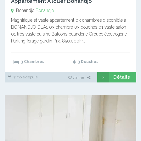
Appartement A louer Bonandjo
Bonandjo
Bonandjo
Magnifique et vaste appartement 03 chambres disponible à
BONANDJO DLA1 03 chambre 03 douches 01 vaste salon
01 très vaste cuisine Balcons buanderie Groupe électrogène
Parking forage gardin Prx: 850.000Fr…
3 Chambres
3 Douches
Détails
7 mois depuis
J'aime