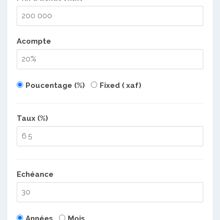
Acompte
Poucentage (%)
Fixed ( xaf)
Taux (%)
Echéance
Années
Mois