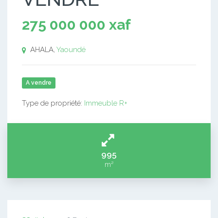
275 000 000 xaf
AHALA,
Yaoundé
A vendre
Type de propriété:
Immeuble R+
995
m²