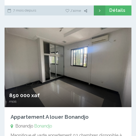
Détails
7 mois depuis
J'aime
850 000 xaf
mois
Appartement A louer Bonandjo
Bonandjo
Bonandjo
Magnifique et vaste appartement 03 chambres disponible à