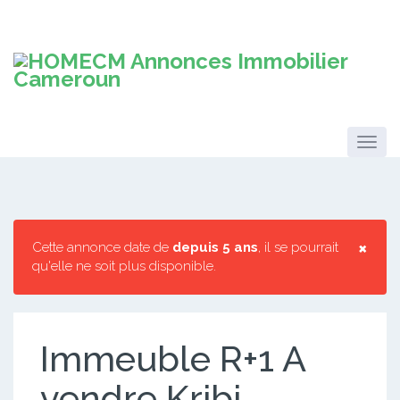
×
Cette annonce date de
depuis 5 ans
, il se pourrait
qu'elle ne soit plus disponible.
Immeuble R+1 A
vendre Kribi