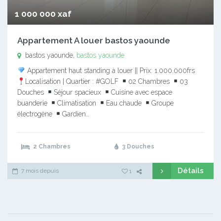
1 000 000 xaf
Appartement A louer bastos yaounde
bastos yaounde,
bastos yaounde
Appartement haut standing à louer || Prix: 1.000.000frs
Localisation | Quartier : #GOLF
02 Chambres
03
Douches
Séjour spacieux
Cuisine avec espace
buanderie
Climatisation
Eau chaude
Groupe
électrogène
Gardien…
2 Chambres
3 Douches
Détails
7 mois depuis
1