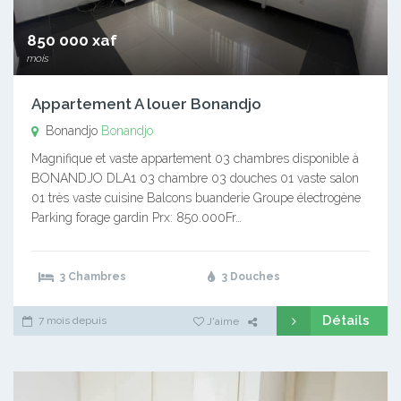
850 000 xaf
mois
Appartement A louer Bonandjo
Bonandjo
Bonandjo
Magnifique et vaste appartement 03 chambres disponible à
BONANDJO DLA1 03 chambre 03 douches 01 vaste salon
01 très vaste cuisine Balcons buanderie Groupe électrogène
Parking forage gardin Prx: 850.000Fr…
3 Chambres
3 Douches
Détails
7 mois depuis
J'aime