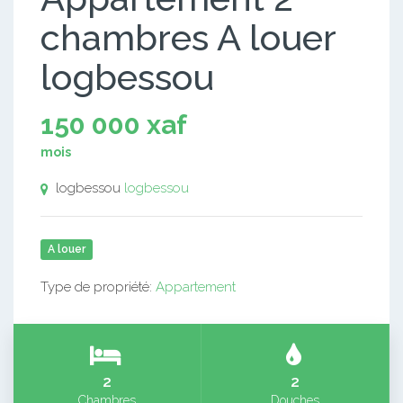
chambres A louer
logbessou
150 000 xaf
mois
logbessou
logbessou
A louer
Type de propriété:
Appartement
2
2
Chambres
Douches