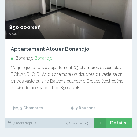
850 000 xaf
mois
Appartement A louer Bonandjo
Bonandjo
Bonandjo
Magnifique et vaste appartement 03 chambres disponible à
BONANDJO DLA1 03 chambre 03 douches 01 vaste salon
01 très vaste cuisine Balcons buanderie Groupe électrogène
Parking forage gardin Prx: 850.000Fr…
3 Chambres
3 Douches
Détails
7 mois depuis
J'aime