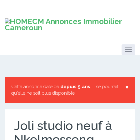
×
Cette annonce date de
depuis 5 ans
, il se pourrait
qu'elle ne soit plus disponible.
Joli studio neuf à
Nkolmesseng.