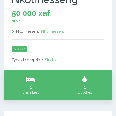
50 000 xaf
mois
Nkolmesseng
Nkolmesseng
A louer
Type de propriété:
Studio
1
1
Chambres
Douches