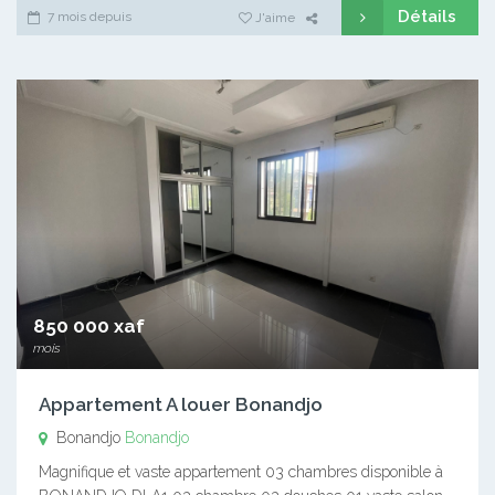
Détails
7 mois depuis
J'aime
850 000 xaf
mois
Appartement A louer Bonandjo
Bonandjo
Bonandjo
Magnifique et vaste appartement 03 chambres disponible à