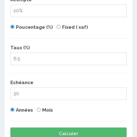
Poucentage (%)
Fixed ( xaf)
Taux (%)
Echéance
Années
Mois
Calculer