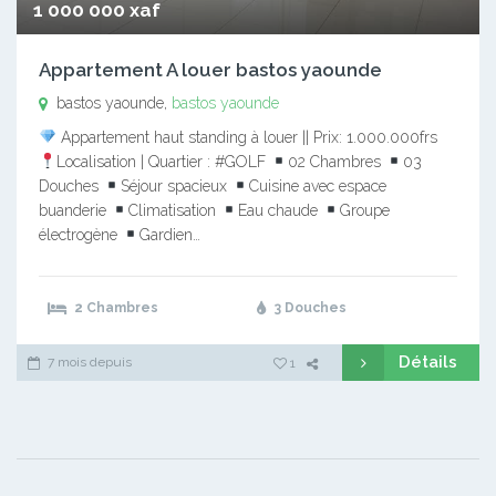
1 000 000 xaf
Appartement A louer bastos yaounde
bastos yaounde,
bastos yaounde
Appartement haut standing à louer || Prix: 1.000.000frs
Localisation | Quartier : #GOLF
02 Chambres
03
Douches
Séjour spacieux
Cuisine avec espace
buanderie
Climatisation
Eau chaude
Groupe
électrogène
Gardien…
2 Chambres
3 Douches
Détails
7 mois depuis
1