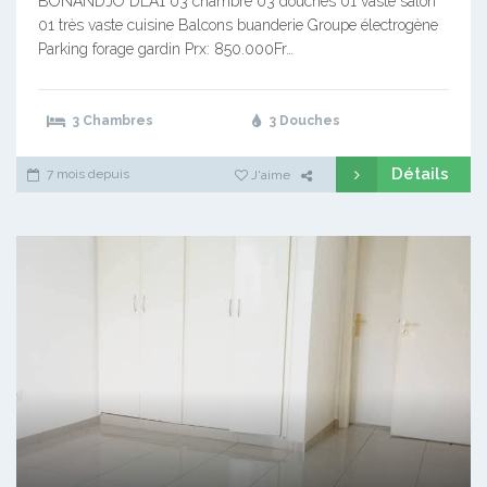
BONANDJO DLA1 03 chambre 03 douches 01 vaste salon
01 très vaste cuisine Balcons buanderie Groupe électrogène
Parking forage gardin Prx: 850.000Fr…
3 Chambres
3 Douches
Détails
7 mois depuis
J'aime