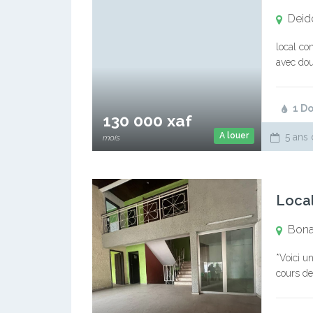
Deid
local com
avec dou
non disc
1 D
130 000 xaf
A louer
5 ans 
mois
Local
Bona
*Voici u
cours de
Triplex 