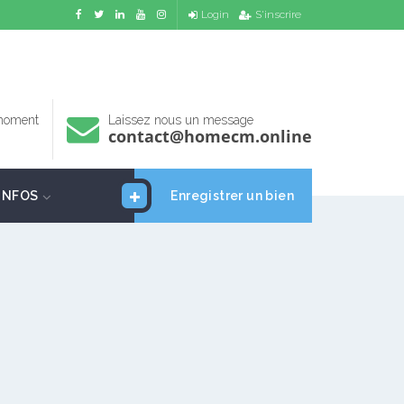
Login
S'inscrire
 moment
Laissez nous un message
contact@homecm.online
INFOS
Enregistrer un bien