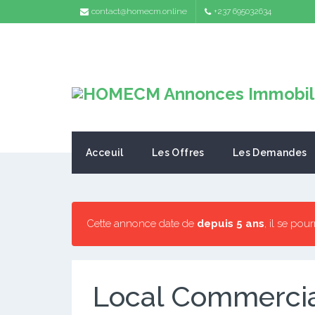
contact@homecm.online
+237 695032634
Acceuil
Les Offres
Les Demandes
Cette annonce date de
depuis 5 ans
, il se pou
Local Commercia