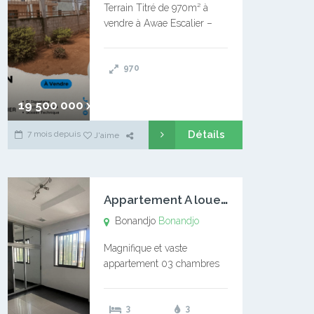
Terrain Titré de 970m² à
vendre à Awae Escalier –
Situé à Manassa, vers
Ngoantet – Non loin de
970
l’Université Catholique –
Encore d’autres Espaces
Disponibles – Terrain Titré –
19 500 000 xaf
…
Détails
7 mois depuis
J'aime
A
ppartement A louer Bonandjo
Bonandjo
Bonandjo
Magnifique et vaste
appartement 03 chambres
disponible à BONANDJO
DLA1 03 chambre 03
3
3
douches 01 vaste salon 01