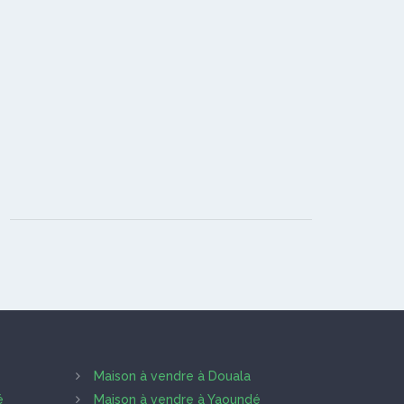
Maison à vendre à Douala
é
Maison à vendre à Yaoundé