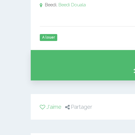
Beedi,
Beedi
Douala
A louer
J'aime
Partager