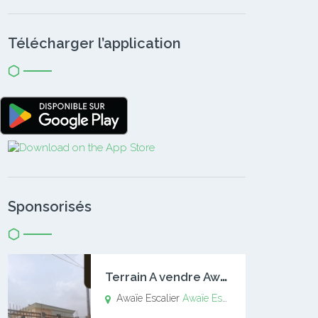
Télécharger l’application
Sponsorisés
T
errain A vendre Awaïe Escalier
Awaïe Escalier
Awaïe Escalier