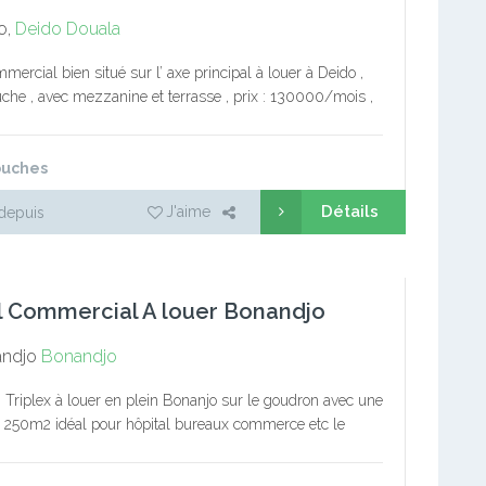
o,
Deido
Douala
mercial bien situé sur l’ axe principal à louer à Deido ,
che , avec mezzanine et terrasse , prix : 130000/mois ,
utable tel : 652000338
ouches
Détails
J'aime
depuis
 Commercial A louer Bonandjo
ndjo
Bonandjo
n Triplex à louer en plein Bonanjo sur le goudron avec une
 250m2 idéal pour hôpital bureaux commerce etc le
a une sale de conférence 13…