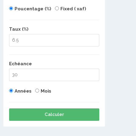
Poucentage (%)
Fixed ( xaf)
Taux (%)
Echéance
Années
Mois
Calculer