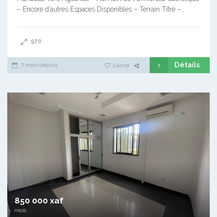
– Encore d’autres Espaces Disponibles – Terrain Titré –…
970
Détails
7 mois depuis
J'aime
850 000 xaf
mois