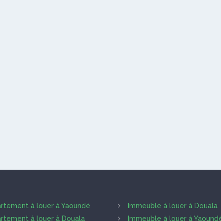
rtement à louer à Yaoundé
Immeuble à louer à Douala
rtement à louer à Douala
Immeuble à louer à Yaound