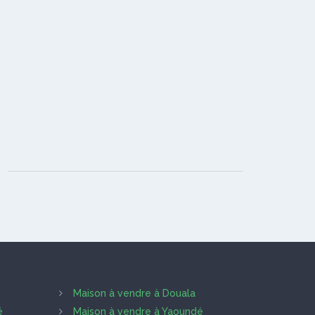
Maison à vendre à Douala
é
Maison à vendre à Yaoundé