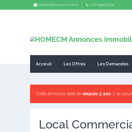
contact@homecm.online
+237 695032634
Acceuil
Les Offres
Les Demandes
Cette annonce date de
depuis 5 ans
, il se pou
Local Commercia