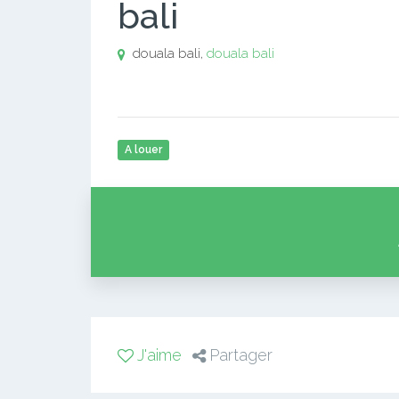
bali
douala bali,
douala bali
A louer
J'aime
Partager