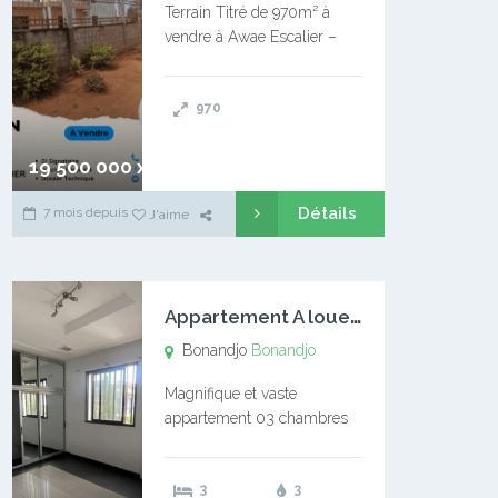
Terrain Titré de 970m² à
vendre à Awae Escalier –
Situé à Manassa, vers
Ngoantet – Non loin de
970
l’Université Catholique –
Encore d’autres Espaces
Disponibles – Terrain Titré –
19 500 000 xaf
…
Détails
7 mois depuis
J'aime
A
ppartement A louer Bonandjo
Bonandjo
Bonandjo
Magnifique et vaste
appartement 03 chambres
disponible à BONANDJO
DLA1 03 chambre 03
3
3
douches 01 vaste salon 01