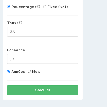
Poucentage (%)
Fixed ( xaf)
Taux (%)
Echéance
Années
Mois
Calculer