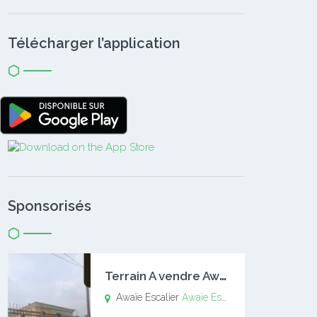
Télécharger l’application
Sponsorisés
T
errain A vendre Awaïe Escalier
Awaïe Escalier
Awaïe Escalier