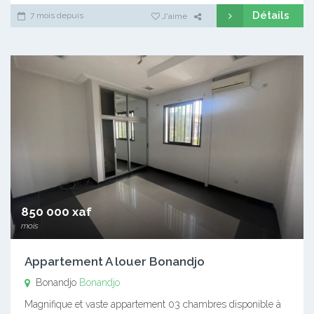
Détails
7 mois depuis
J'aime
850 000 xaf
mois
Appartement A louer Bonandjo
Bonandjo
Bonandjo
Magnifique et vaste appartement 03 chambres disponible à