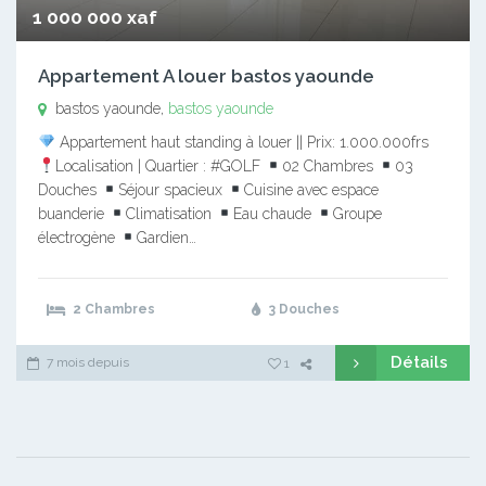
1 000 000 xaf
Appartement A louer bastos yaounde
bastos yaounde,
bastos yaounde
Appartement haut standing à louer || Prix: 1.000.000frs
Localisation | Quartier : #GOLF
02 Chambres
03
Douches
Séjour spacieux
Cuisine avec espace
buanderie
Climatisation
Eau chaude
Groupe
électrogène
Gardien…
2 Chambres
3 Douches
Détails
7 mois depuis
1