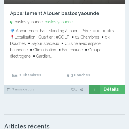
Appartement A louer bastos yaounde
bastos yaounde,
bastos yaounde
Appartement haut standing à louer || Prix: 1.000.000frs
Localisation | Quartier : #GOLF
02 Chambres
03
Douches
Séjour spacieux
Cuisine avec espace
buanderie
Climatisation
Eau chaude
Groupe
électrogène
Gardien…
2 Chambres
3 Douches
Détails
7 mois depuis
1
Articles récents