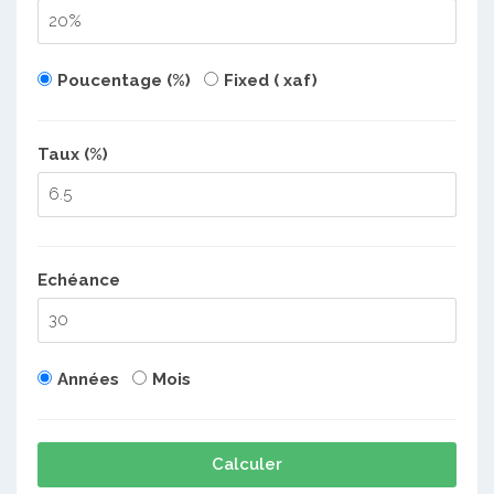
Poucentage (%)
Fixed ( xaf)
Taux (%)
Echéance
Années
Mois
Calculer