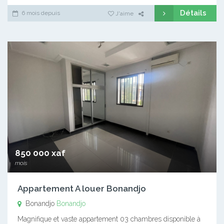
Détails
6 mois depuis
J'aime
850 000 xaf
mois
Appartement A louer Bonandjo
Bonandjo
Bonandjo
Magnifique et vaste appartement 03 chambres disponible à