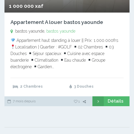
1 000 000 xaf
Appartement A louer bastos yaounde
bastos yaounde,
bastos yaounde
Appartement haut standing à louer || Prix: 1.000.000frs
Localisation | Quartier : #GOLF
02 Chambres
03
Douches
Séjour spacieux
Cuisine avec espace
buanderie
Climatisation
Eau chaude
Groupe
électrogène
Gardien…
2 Chambres
3 Douches
Détails
7 mois depuis
1