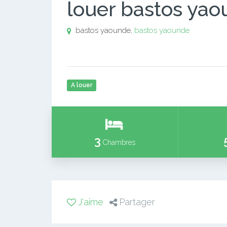
louer bastos ya
bastos yaounde,
bastos yaounde
A louer
3
Chambres
J'aime
Partager