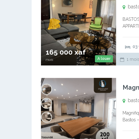
bast
BASTOS
APPART
165.000c
Magnifiq
03
165 000 xaf
A louer
1 mois
mois
bast
Magnifiq
Bastos –
Manger 