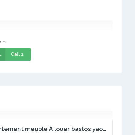
com
Call 1
Appartement meublé A louer bastos yaounde