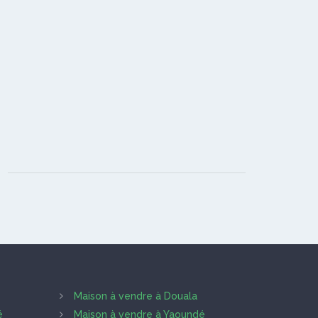
Maison à vendre à Douala
é
Maison à vendre à Yaoundé