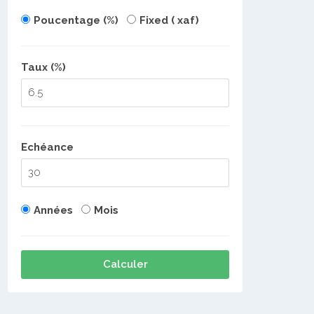
Poucentage (%)
Fixed ( xaf)
Taux (%)
Echéance
Années
Mois
Calculer