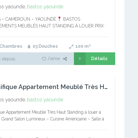
os yaounde,
bastos yaounde
 – CAMEROUN – YAOUNDÉ
BASTOS :
EMENTS MEUBLÉS HAUT STANDING À LOUER PRIX :
fa la nuitée Contact WhatsApp : 697-24-52-32.
ue appartements meublés haut standing au quartier…
 Chambres
03 Douches
100
m²
Détails
J'aime
 depuis
Magnifique Appartement Meublé Très Haut Standing à louer à B
os yaounde,
bastos yaounde
ue Appartement Meublé Très Haut Standing à louer à
 Grand Salon Lumineux – Cuisine Américaine – Salle à
– Magasin – 02 Chambres + TV + Dressing…