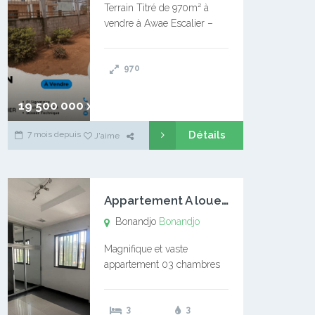
Terrain Titré de 970m² à
vendre à Awae Escalier –
Situé à Manassa, vers
Ngoantet – Non loin de
970
l’Université Catholique –
Encore d’autres Espaces
Disponibles – Terrain Titré –
19 500 000 xaf
…
Détails
7 mois depuis
J'aime
A
ppartement A louer Bonandjo
Bonandjo
Bonandjo
Magnifique et vaste
appartement 03 chambres
disponible à BONANDJO
DLA1 03 chambre 03
3
3
douches 01 vaste salon 01