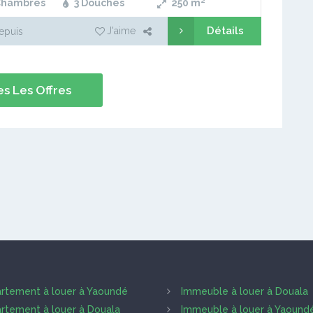
Chambres
3 Douches
250
m²
Détails
J'aime
epuis
s Les Offres
rtement à louer à Yaoundé
Immeuble à louer à Douala
rtement à louer à Douala
Immeuble à louer à Yaound