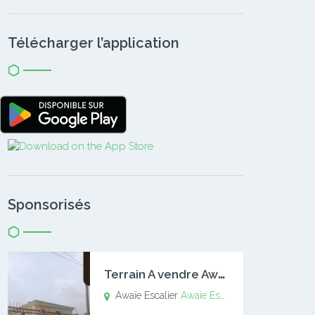
Télécharger l’application
Sponsorisés
T
errain A vendre Awaïe Escalier
Awaïe Escalier
Awaïe Escalier