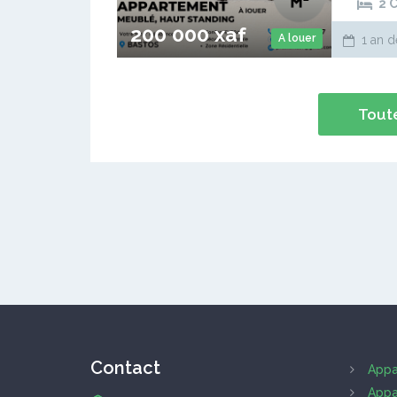
2 
200 000 xaf
A louer
1 an d
Toute
Contact
Appa
Appa