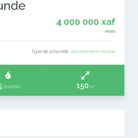
ounde
4 000 000 xaf
mois
Type de propriété:
Appartement meublé
5
150
Douches
m²