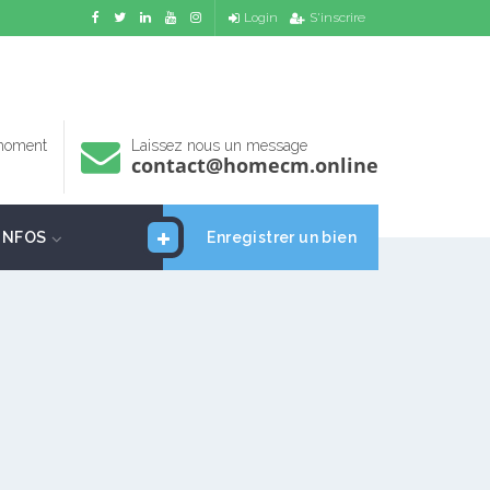
Login
S'inscrire
 moment
Laissez nous un message
contact@homecm.online
INFOS
Enregistrer un bien