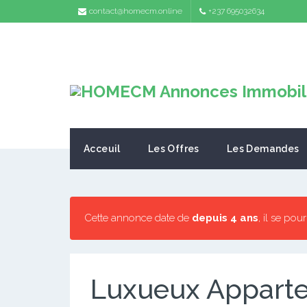
contact@homecm.online
+237 695032634
Acceuil
Les Offres
Les Demandes
Cette annonce date de
depuis 4 ans
, il se pou
Luxueux Appart