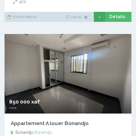
970
Détails
6 mois depuis
J'aime
850 000 xaf
mois
Appartement A louer Bonandjo
Bonandjo
Bonandjo