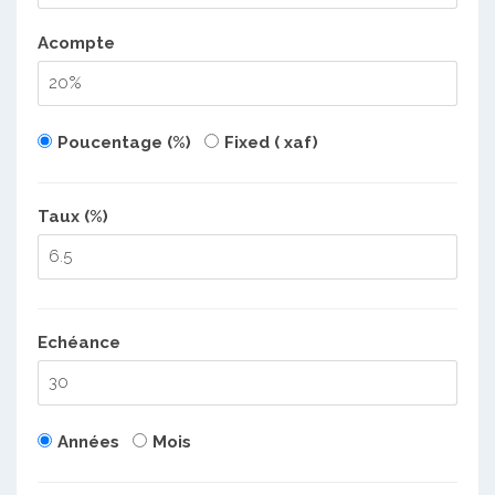
Acompte
Poucentage (%)
Fixed ( xaf)
Taux (%)
Echéance
Années
Mois