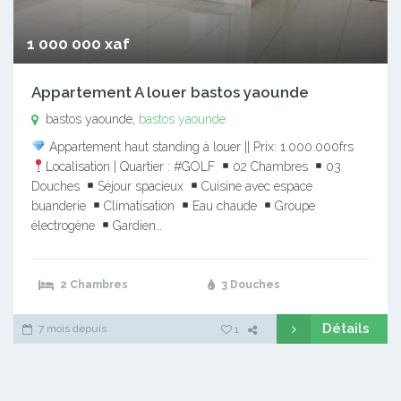
1 000 000 xaf
Appartement A louer bastos yaounde
bastos yaounde,
bastos yaounde
Appartement haut standing à louer || Prix: 1.000.000frs
Localisation | Quartier : #GOLF
02 Chambres
03
Douches
Séjour spacieux
Cuisine avec espace
buanderie
Climatisation
Eau chaude
Groupe
électrogène
Gardien…
2 Chambres
3 Douches
Détails
7 mois depuis
1