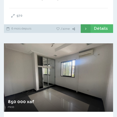
970
Détails
6 mois depuis
J'aime
850 000 xaf
mois