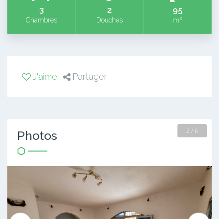
3
2
95
Chambres
Douches
m²
J'aime
Partager
2 / 6
Photos