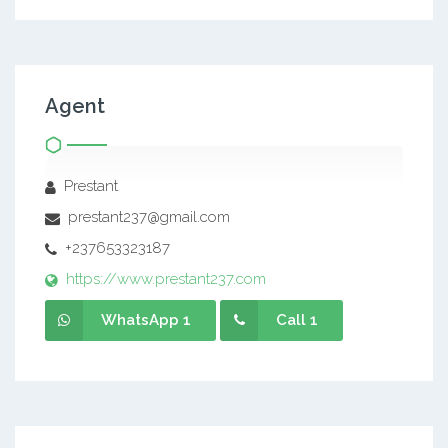
Agent
Prestant
prestant237@gmail.com
+237653323187
https://www.prestant237.com
WhatsApp 1
Call 1