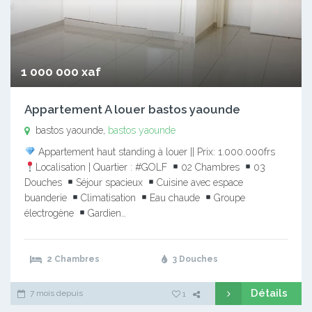
1 000 000 xaf
Appartement A louer bastos yaounde
bastos yaounde,
bastos yaounde
Appartement haut standing à louer || Prix: 1.000.000frs
Localisation | Quartier : #GOLF
02 Chambres
03
Douches
Séjour spacieux
Cuisine avec espace
buanderie
Climatisation
Eau chaude
Groupe
électrogène
Gardien…
2 Chambres
3 Douches
Détails
7 mois depuis
1