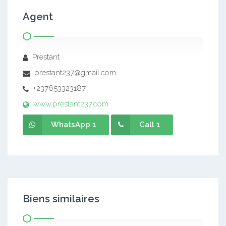
Agent
Prestant
prestant237@gmail.com
+237653323187
www.prestant237.com
WhatsApp 1
Call 1
Biens similaires