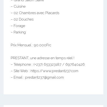
– Grand Salon Staffé
– Cuisine
– 02 Chambres avec Placards
– 02 Douches
– Forage
– Parking
Prix Mensuel : 90.000Frc
PRESTANT, une adresse en temps réel !
– Téléphone : (+237) 653323187 / 697640426
– Site Web : https://www.prestant237.com
– Email : prestant237@gmail.com