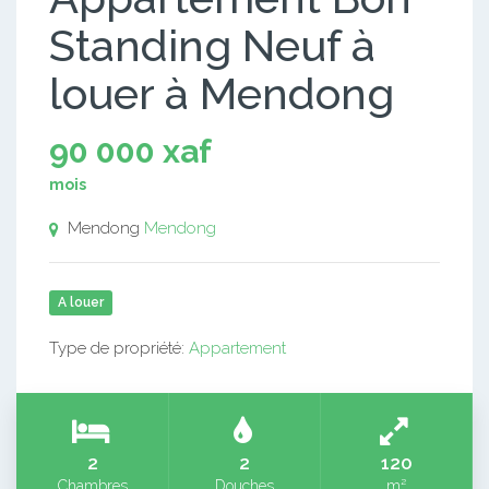
Standing Neuf à
louer à Mendong
90 000 xaf
mois
Mendong
Mendong
A louer
Type de propriété:
Appartement
2
2
120
Chambres
Douches
m²