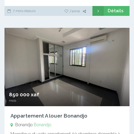
Détails
7 mois depuis
J'aime
850 000 xaf
mois
Appartement A louer Bonandjo
Bonandjo
Bonandjo