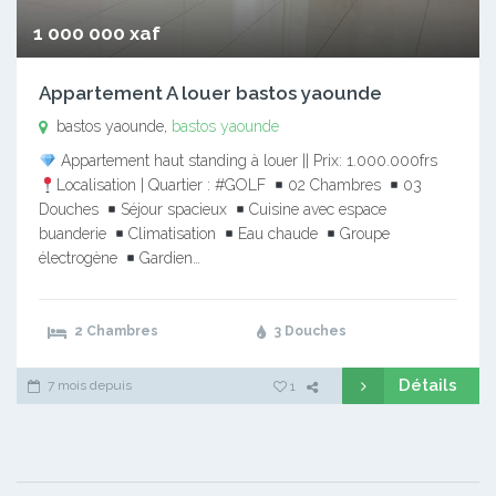
1 000 000 xaf
Appartement A louer bastos yaounde
bastos yaounde,
bastos yaounde
Appartement haut standing à louer || Prix: 1.000.000frs
Localisation | Quartier : #GOLF
02 Chambres
03
Douches
Séjour spacieux
Cuisine avec espace
buanderie
Climatisation
Eau chaude
Groupe
électrogène
Gardien…
2 Chambres
3 Douches
Détails
7 mois depuis
1