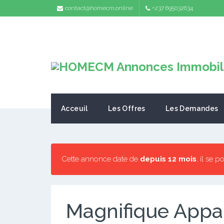
contact@homecm.online
+237 695032634
Acceuil
Les Offres
Les Demandes
Cette annonce date de
depuis 12 mois
, il se 
Magnifique Appa