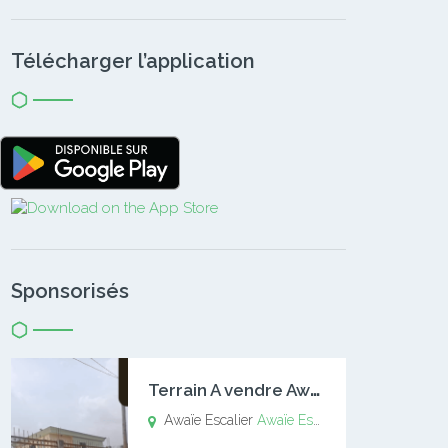
Télécharger l’application
Sponsorisés
T
errain A vendre Awaïe Escalier
Awaïe Escalier
Awaïe Escalier