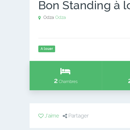
Bon Standing à l
Odza
Odza
A louer
2
Chambres
J'aime
Partager