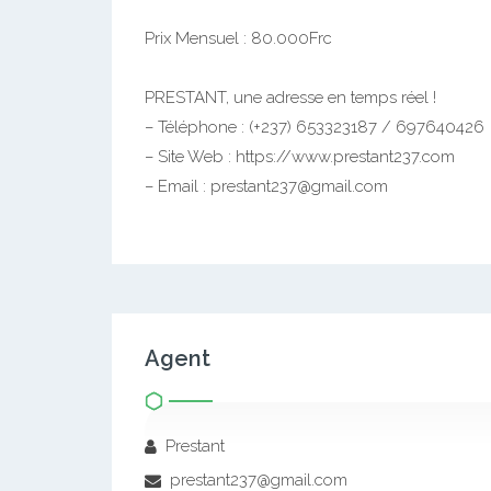
Magnifique Appartement Propre, Bon Standing
– Magnifique Salon Staffé
– Grande Cuisine
– 02 Chambres avec Placards
– 02 Douches
Prix Mensuel : 80.000Frc
PRESTANT, une adresse en temps réel !
– Téléphone : (+237) 653323187 / 697640426
– Site Web : https://www.prestant237.com
– Email : prestant237@gmail.com