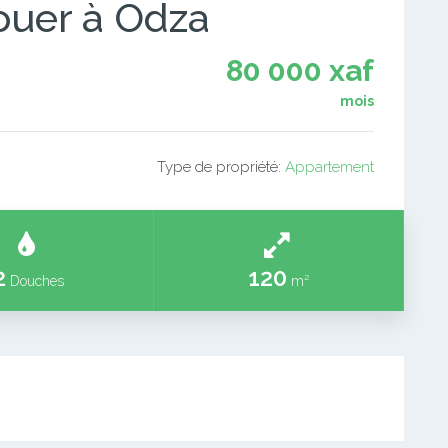
ouer à Odza
80 000 xaf
mois
Type de propriété:
Appartement
2
120
Douches
m²