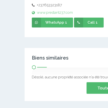
Agent
Prestant
prestant237@gmail.com
+237653323187
www.prestant237.com
WhatsApp 1
Call 1