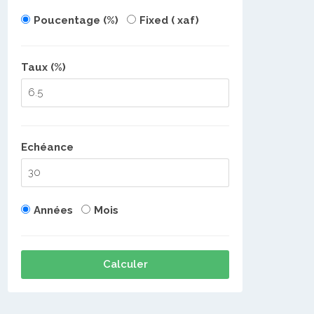
Poucentage (%)
Fixed ( xaf)
Taux (%)
Echéance
Années
Mois
Calculer