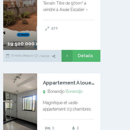
Terrain Titré de 970m² à
vendre à Awae Escalier –
Situé à Manassa, vers
Ngoantet – Non loin de
970
l’Université Catholique –
Encore d’autres Espaces
Disponibles – Terrain Titré –
19 500 000 xaf
…
Détails
6 mois depuis
J'aime
A
ppartement A louer Bonandjo
Bonandjo
Bonandjo
Magnifique et vaste
appartement 03 chambres
disponible à BONANDJO
DLA1 03 chambre 03
3
3
douches 01 vaste salon 01