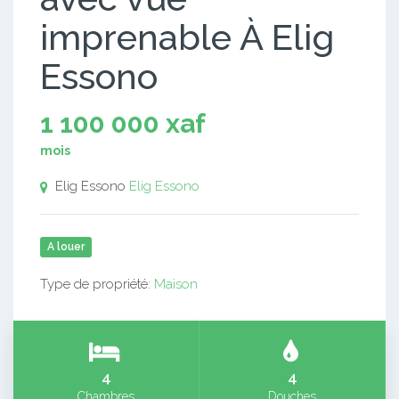
imprenable À Elig
Essono
1 100 000 xaf
mois
Elig Essono
Elig Essono
A louer
Type de propriété:
Maison
4
4
Chambres
Douches