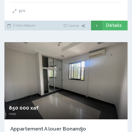
970
Détails
7 mois depuis
J'aime
850 000 xaf
mois
Appartement A louer Bonandjo