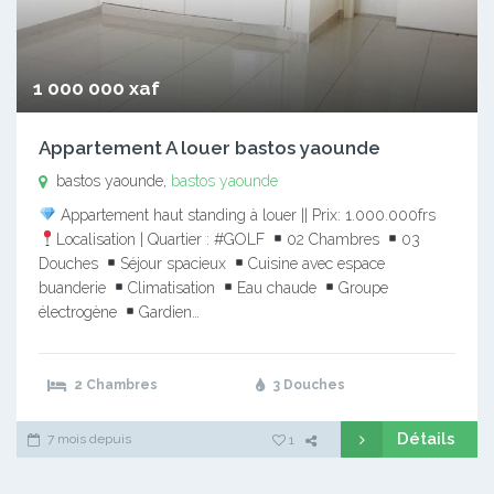
1 000 000 xaf
Appartement A louer bastos yaounde
bastos yaounde,
bastos yaounde
Appartement haut standing à louer || Prix: 1.000.000frs
Localisation | Quartier : #GOLF
02 Chambres
03
Douches
Séjour spacieux
Cuisine avec espace
buanderie
Climatisation
Eau chaude
Groupe
électrogène
Gardien…
2 Chambres
3 Douches
Détails
7 mois depuis
1