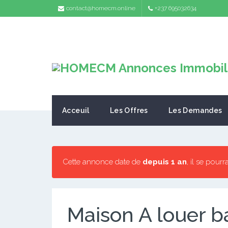
contact@homecm.online
+237 695032634
Acceuil
Les Offres
Les Demandes
Cette annonce date de
depuis 1 an
, il se pourr
Maison A louer 