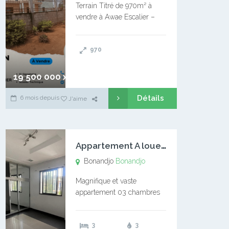
Terrain Titré de 970m² à
vendre à Awae Escalier –
Situé à Manassa, vers
Ngoantet – Non loin de
970
l’Université Catholique –
Encore d’autres Espaces
Disponibles – Terrain Titré –
19 500 000 xaf
…
Détails
6 mois depuis
J'aime
A
ppartement A louer Bonandjo
Bonandjo
Bonandjo
Magnifique et vaste
appartement 03 chambres
disponible à BONANDJO
DLA1 03 chambre 03
3
3
douches 01 vaste salon 01