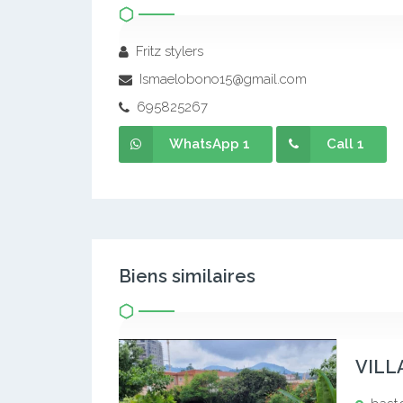
Fritz stylers
Ismaelobono15@gmail.com
695825267
WhatsApp 1
Call 1
Biens similaires