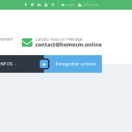
Login
S'inscrire
 moment
Laissez nous un message
contact@homecm.online
INFOS
Enregistrer un bien