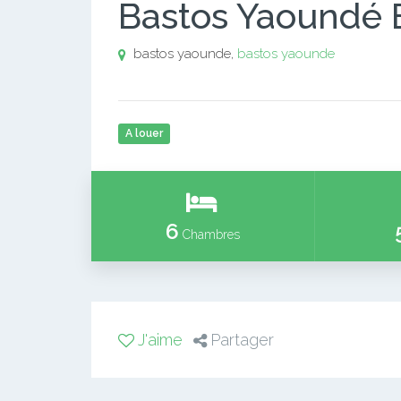
Bastos Yaoundé 
bastos yaounde,
bastos yaounde
A louer
6
Chambres
J'aime
Partager