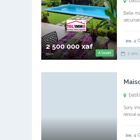
bast
Belle ma
sécurisé
coulissa
magnifiqu
4 
2 500 000 xaf
A louer
2 ans 
mois
Maiso
bast
Sony imm
rénové a
4 