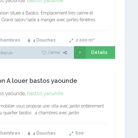
os yaounde,
bastos yaounde
ison située à Bastos. Emplacement très calme et
. Grand salon/salle à manger avec portes-fenêtres
ntes donnant sur une grande terrasse avec vue sur un
e jardin tropical et…
Chambres
4 Douches
2 000
m²
Détails
J'aime
depuis
n A louer bastos yaounde
os yaounde,
bastos yaounde
obilier vous propose une villa avec jardin entièrement
u quartier bastos . 4 chambres avec jardin
Chambres
4 Douches
600