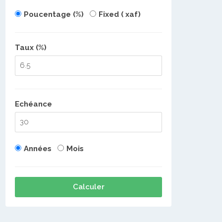
Poucentage (%)
Fixed ( xaf)
Taux (%)
Echéance
Années
Mois
Calculer