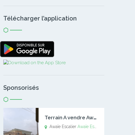
Télécharger l’application
Sponsorisés
T
errain A vendre Awaïe Escalier
Awaïe Escalier
Awaïe Escalier