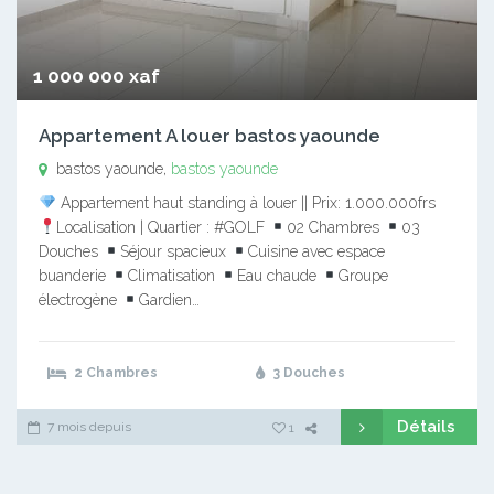
1 000 000 xaf
Appartement A louer bastos yaounde
bastos yaounde,
bastos yaounde
Appartement haut standing à louer || Prix: 1.000.000frs
Localisation | Quartier : #GOLF
02 Chambres
03
Douches
Séjour spacieux
Cuisine avec espace
buanderie
Climatisation
Eau chaude
Groupe
électrogène
Gardien…
2 Chambres
3 Douches
Détails
7 mois depuis
1