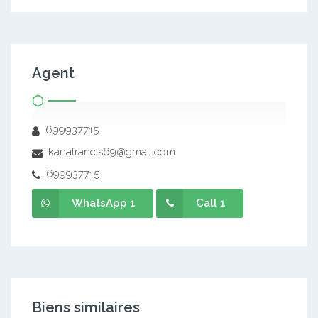
Agent
699937715
kanafrancis69@gmail.com
699937715
WhatsApp 1
Call 1
Biens similaires