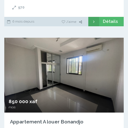
970
Détails
6 mois depuis
J'aime
850 000 xaf
mois
Appartement A louer Bonandjo