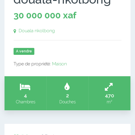
30 000 000 xaf
Douala nkolbong
A vendre
Type de propriété:
Maison
4
2
470
Chambres
Douches
m²