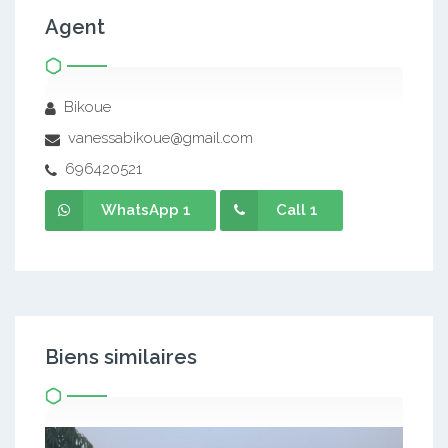
Agent
Bikoue
vanessabikoue@gmail.com
696420521
WhatsApp 1
Call 1
Biens similaires