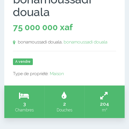
douala
75 000 000 xaf
bonamoussadi douala,
bonamoussadi douala
A vendre
Type de propriété:
Maison
3
2
204
Chambres
Douches
m²