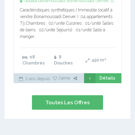
douala bonamoussadi
Bonamoussadi Denver
,
bonamoussadi douala
Caractéristiques synthétiques ( Immeuble locatif à
vendre Bonamoussadi Denver ): 04 appartements
T3 Chambres : 02/unité Cuisines : 01/unité Salles
de bains : 02/unité Séjour(s) : 01/unité Salle à
manger…
08
8
450
m²
Chambres
Douches
Détails
J'aime
2 ans depuis
Toutes Les Offres