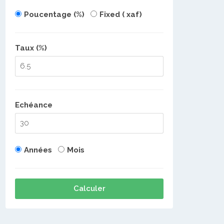
Poucentage (%)
Fixed ( xaf)
Taux (%)
Echéance
Années
Mois
Calculer