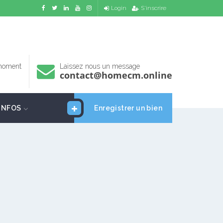
Login
S'inscrire
 moment
Laissez nous un message
contact@homecm.online
INFOS
Enregistrer un bien