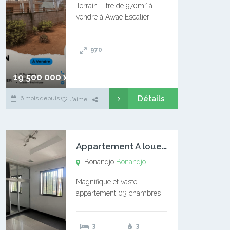
Terrain Titré de 970m² à
vendre à Awae Escalier –
Situé à Manassa, vers
Ngoantet – Non loin de
970
l’Université Catholique –
Encore d’autres Espaces
Disponibles – Terrain Titré –
19 500 000 xaf
…
Détails
6 mois depuis
J'aime
A
ppartement A louer Bonandjo
Bonandjo
Bonandjo
Magnifique et vaste
appartement 03 chambres
disponible à BONANDJO
DLA1 03 chambre 03
3
3
douches 01 vaste salon 01