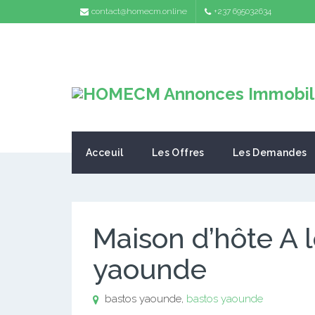
contact@homecm.online
+237 695032634
Acceuil
Les Offres
Les Demandes
Maison d’hôte A 
yaounde
bastos yaounde,
bastos yaounde