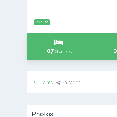
A louer
07
0
Chambres
J'aime
Partager
Photos