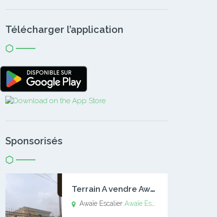
Télécharger l’application
Sponsorisés
T
errain A vendre Awaïe Escalier
Awaïe Escalier
Awaïe Escalier