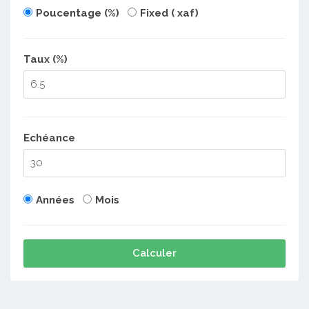
Poucentage (%)
Fixed ( xaf)
Taux (%)
Echéance
Années
Mois
Calculer