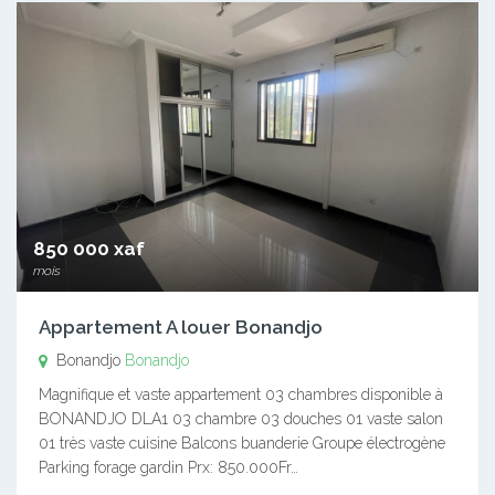
850 000 xaf
mois
Appartement A louer Bonandjo
Bonandjo
Bonandjo
Magnifique et vaste appartement 03 chambres disponible à
BONANDJO DLA1 03 chambre 03 douches 01 vaste salon
01 très vaste cuisine Balcons buanderie Groupe électrogène
Parking forage gardin Prx: 850.000Fr…