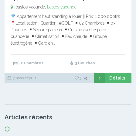
bastos yaounde,
bastos yaounde
Appartement haut standing à louer || Prix: 1.000.000frs
Localisation | Quartier : #GOLF
02 Chambres
03
Douches
Séjour spacieux
Cuisine avec espace
buanderie
Climatisation
Eau chaude
Groupe
électrogène
Gardien…
2 Chambres
3 Douches
Détails
7 mois depuis
1
Articles récents