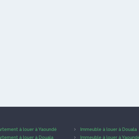
rtement à louer à Yaoundé
Immeuble à louer à Douala
rtement à louer à Douala
Immeuble à louer à Yaound