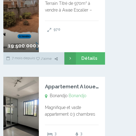
Terrain Titré de 970m² à
vendre à Awae Escalier –
Situé à Manassa, vers
Ngoantet – Non loin de
970
l’Université Catholique –
Encore d’autres Espaces
Disponibles – Terrain Titré –
19 500 000 xaf
…
Détails
7 mois depuis
J'aime
A
ppartement A louer Bonandjo
Bonandjo
Bonandjo
Magnifique et vaste
appartement 03 chambres
disponible à BONANDJO
DLA1 03 chambre 03
3
3
douches 01 vaste salon 01