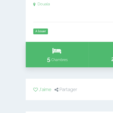
Douala
A louer
5
Chambres
J'aime
Partager