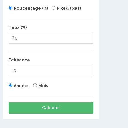
Poucentage (%)
Fixed ( xaf)
Taux (%)
Echéance
Années
Mois
Calculer