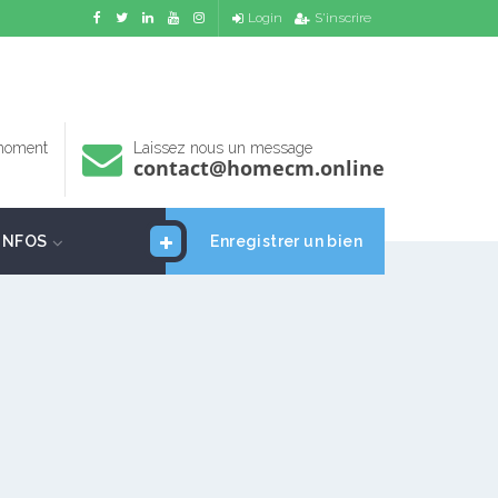
Login
S'inscrire
 moment
Laissez nous un message
contact@homecm.online
INFOS
Enregistrer un bien