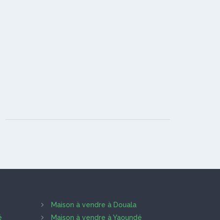
Maison à vendre à Douala
é
Maison à vendre à Yaoundé