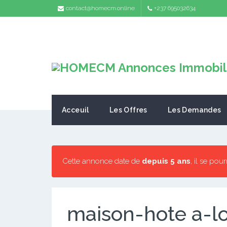
contact@homecm.online
+237 695032634
Acceuil
Les Offres
Les Demandes
Cette annonce date de
depuis 5 ans
, il se pou
maison-hote a-lo