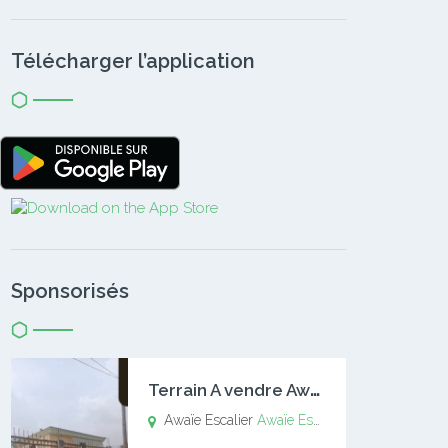
Télécharger l’application
Sponsorisés
T
errain A vendre Awaïe Escalier
Awaïe Escalier
Awaïe Escalier