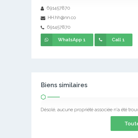
691457870
HH.hh@nn.co
691457870
WhatsApp 1
Call 1
Biens similaires
Désolé, aucune propriété associée n'a été trou
Toute