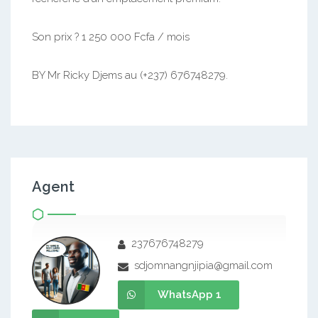
Son prix ? 1 250 000 Fcfa / mois
BY Mr Ricky Djems au (+237) 676748279.
Agent
237676748279
sdjomnangnjipia@gmail.com
WhatsApp 1