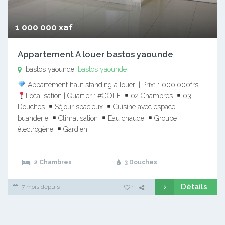
1 000 000 xaf
Appartement A louer bastos yaounde
bastos yaounde,
bastos yaounde
Appartement haut standing à louer || Prix: 1.000.000frs
Localisation | Quartier : #GOLF
02 Chambres
03
Douches
Séjour spacieux
Cuisine avec espace
buanderie
Climatisation
Eau chaude
Groupe
électrogène
Gardien…
2 Chambres
3 Douches
Détails
7 mois depuis
1