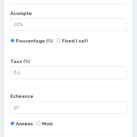
Acompte
Poucentage (%)
Fixed ( xaf)
Taux (%)
Echéance
Années
Mois