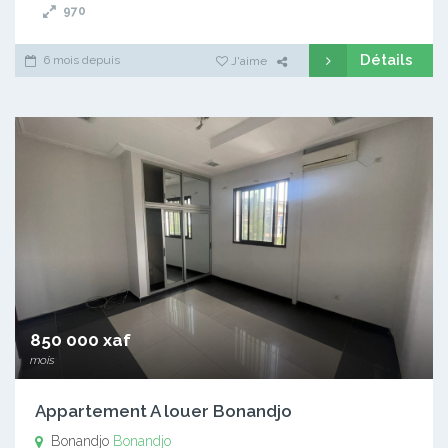
970
Détails
6 mois depuis
J'aime
850 000 xaf
mois
Appartement A louer Bonandjo
Bonandjo
Bonandjo