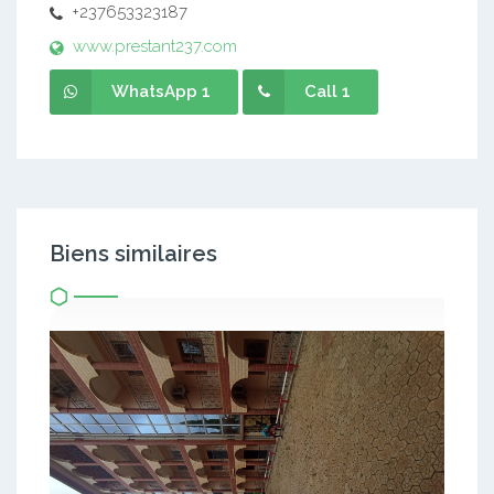
+237653323187
www.prestant237.com
WhatsApp 1
Call 1
Biens similaires