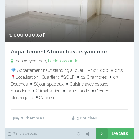
1 000 000 xaf
Appartement A louer bastos yaounde
bastos yaounde,
bastos yaounde
Appartement haut standing à louer || Prix: 1.000.000frs
Localisation | Quartier : #GOLF
02 Chambres
03
Douches
Séjour spacieux
Cuisine avec espace
buanderie
Climatisation
Eau chaude
Groupe
électrogène
Gardien…
2 Chambres
3 Douches
Détails
7 mois depuis
1