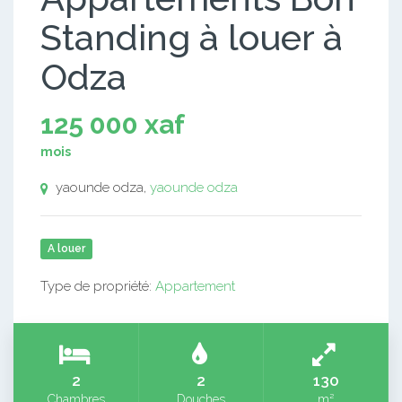
Standing à louer à
Odza
125 000 xaf
mois
yaounde odza,
yaounde odza
A louer
Type de propriété:
Appartement
2
2
130
Chambres
Douches
m²