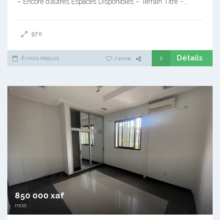
– Encore d’autres Espaces Disponibles – Terrain Titré –…
970
Détails
6 mois depuis
J'aime
850 000 xaf
mois