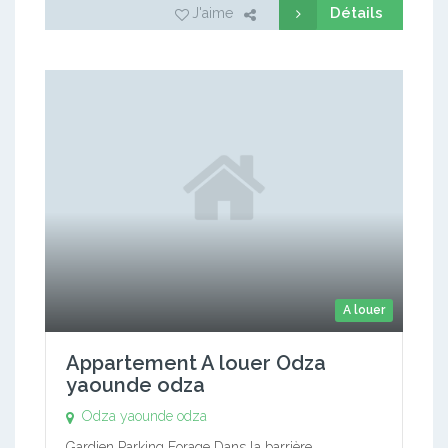
Détails
J'aime
A louer
Appartement A louer Odza
yaounde odza
Odza
yaounde odza
Gardien Parking Forage Dans la barrière