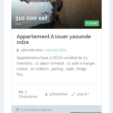
310 000 xaf
A louer
mois
Appartement A louer yaounde
odza
yaounde odza,
yaounde odza
Appartement à louer à ODZA constitué de 03
chambres , 01 séjour climatisé , 01 salle à manger,
cuisine , wc visiteurs , parking , vigile , forage .
Prix…
3
3 Douches
225
m²
Chambres
3 semaines depuis