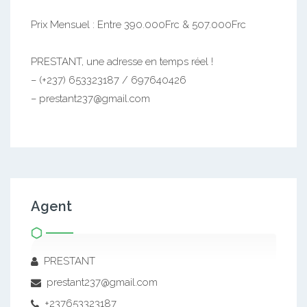
Prix Mensuel : Entre 390.000Frc & 507.000Frc
PRESTANT, une adresse en temps réel !
– (+237) 653323187 / 697640426
– prestant237@gmail.com
Agent
PRESTANT
prestant237@gmail.com
+237653323187