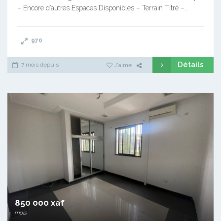
– Encore d’autres Espaces Disponibles – Terrain Titré –…
970
Détails
7 mois depuis
J'aime
850 000 xaf
mois