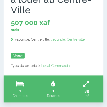
Ville
507 000 xaf
mois
yaounde, Centre ville,
yaounde, Centre ville
A louer
Type de propriété:
Local Commercial
1
1
39
Chambres
Douches
m²