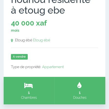
à etoug ebe
40 000 xaf
mois
Etoug ébé
Etoug ébé
A vendre
Type de propriété:
Appartement
1
1
Chambres
Douches