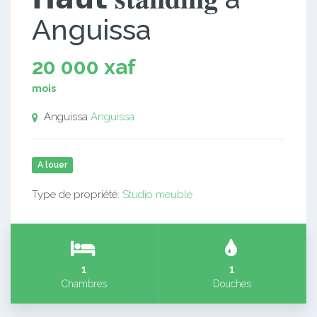
Anguissa
20 000 xaf
mois
Anguissa
Anguissa
A louer
Type de propriété:
Studio meublé
1
1
Chambres
Douches