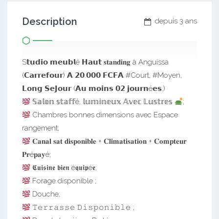
Description
depuis 3 ans
S𝘁𝘂𝗱𝗶𝗼 𝗺𝗲𝘂𝗯𝗹é 𝗛𝗮𝘂𝘁 𝐬𝐭𝐚𝐧𝐝𝐢𝐧𝐠 à Anguissa
(𝗖𝗮𝗿𝗿𝗲𝗳𝗼𝘂𝗿) 𝗔 𝟮𝟬.𝟬𝟬𝟬 𝗙𝗖𝗙𝗔 #Court, #Moyen,
𝗟𝗼𝗻𝗴 𝗦𝗲𝗝𝗼𝘂𝗿 (𝗔𝘂 𝗺𝗼𝗶𝗻𝘀 𝟬𝟮 𝗷𝗼𝘂𝗿𝗻é𝗲𝘀.)
𝕊𝕒𝕝𝕠𝕟 𝕤𝕥𝕒𝕗𝕗é, 𝕝𝕦𝕞𝕚𝕟𝕖𝕦𝕩 𝔸𝕧𝕖𝕔 𝕃𝕦𝕤𝕥𝕣𝕖𝕤
;
Chambres bonnes dimensions avec Espace
rangement;
𝐂𝐚𝐧𝐚𝐥 𝐬𝐚𝐭 𝐝𝐢𝐬𝐩𝐨𝐧𝐢𝐛𝐥𝐞 + 𝐂𝐥𝐢𝐦𝐚𝐭𝐢𝐬𝐚𝐭𝐢𝐨𝐧 + 𝐂𝐨𝐦𝐩𝐭𝐞𝐮𝐫
𝐏𝐫é𝐩𝐚𝐲é;
𝕮𝖚𝖎𝖘𝖎𝖓𝖊 𝖇𝖎𝖊𝖓 é𝖖𝖚𝖎𝖕é𝖊;
Forage disponible ;
Douche;
𝚃𝚎𝚛𝚛𝚊𝚜𝚜𝚎 𝙳𝚒𝚜𝚙𝚘𝚗𝚒𝚋𝚕𝚎 ;