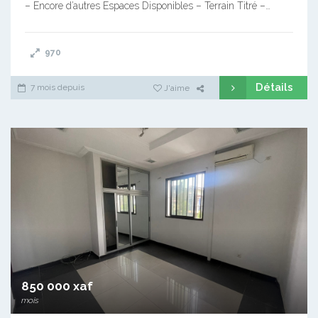
– Encore d’autres Espaces Disponibles – Terrain Titré –…
970
Détails
7 mois depuis
J'aime
850 000 xaf
mois