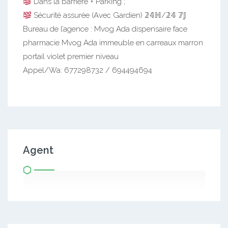
Dans la barrière + Parking ;
Sécurité assurée (Avec Gardien) 𝟚𝟜ℍ/𝟚𝟜 𝟟𝕁
Bureau de l’agence : Mvog Ada dispensaire face
pharmacie Mvog Ada immeuble en carreaux marron
portail violet premier niveau
Appel/Wa: 677298732 / 694494694
Agent