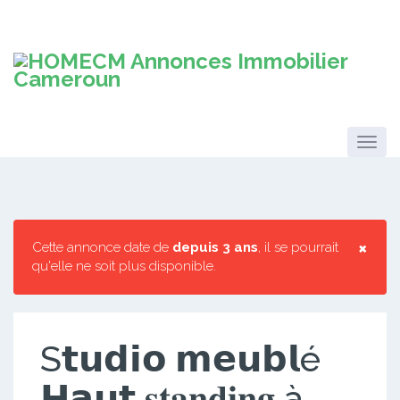
×
Cette annonce date de
depuis 3 ans
, il se pourrait
qu'elle ne soit plus disponible.
S𝘁𝘂𝗱𝗶𝗼 𝗺𝗲𝘂𝗯𝗹é
𝗛𝗮𝘂𝘁 𝐬𝐭𝐚𝐧𝐝𝐢𝐧𝐠 à