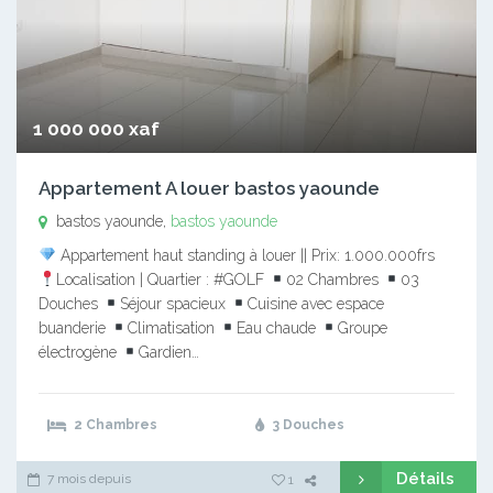
1 000 000 xaf
Appartement A louer bastos yaounde
bastos yaounde,
bastos yaounde
Appartement haut standing à louer || Prix: 1.000.000frs
Localisation | Quartier : #GOLF
02 Chambres
03
Douches
Séjour spacieux
Cuisine avec espace
buanderie
Climatisation
Eau chaude
Groupe
électrogène
Gardien…
2 Chambres
3 Douches
Détails
7 mois depuis
1