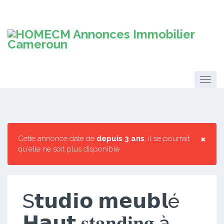
×
Cette annonce date de
depuis 3 ans
, il se pourrait
qu'elle ne soit plus disponible.
S𝘁𝘂𝗱𝗶𝗼 𝗺𝗲𝘂𝗯𝗹é
𝗛𝗮𝘂𝘁 𝐬𝐭𝐚𝐧𝐝𝐢𝐧𝐠 à