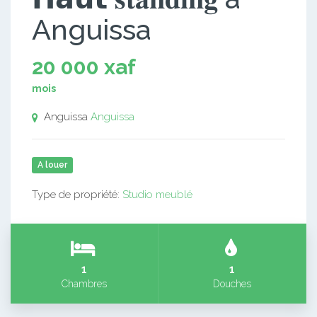
Anguissa
20 000 xaf
mois
Anguissa
Anguissa
A louer
Type de propriété:
Studio meublé
1
1
Chambres
Douches