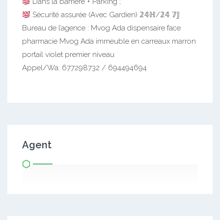
Dans la barrière + Parking ;
Sécurité assurée (Avec Gardien) 𝟚𝟜ℍ/𝟚𝟜 𝟟𝕁
Bureau de l’agence : Mvog Ada dispensaire face
pharmacie Mvog Ada immeuble en carreaux marron
portail violet premier niveau
Appel/Wa: 677298732 / 694494694
Agent