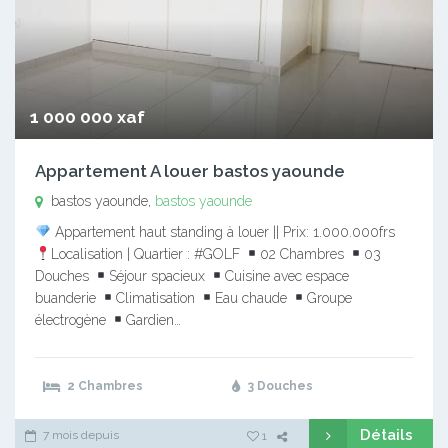
1 000 000 xaf
Appartement A louer bastos yaounde
bastos yaounde,
bastos yaounde
Appartement haut standing à louer || Prix: 1.000.000frs
Localisation | Quartier : #GOLF
02 Chambres
03
Douches
Séjour spacieux
Cuisine avec espace
buanderie
Climatisation
Eau chaude
Groupe
électrogène
Gardien…
2 Chambres
3 Douches
Détails
7 mois depuis
1