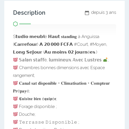
Description
depuis 3 ans
S𝘁𝘂𝗱𝗶𝗼 𝗺𝗲𝘂𝗯𝗹é 𝗛𝗮𝘂𝘁 𝐬𝐭𝐚𝐧𝐝𝐢𝐧𝐠 à Anguissa
(𝗖𝗮𝗿𝗿𝗲𝗳𝗼𝘂𝗿) 𝗔 𝟮𝟬.𝟬𝟬𝟬 𝗙𝗖𝗙𝗔 #Court, #Moyen,
𝗟𝗼𝗻𝗴 𝗦𝗲𝗝𝗼𝘂𝗿 (𝗔𝘂 𝗺𝗼𝗶𝗻𝘀 𝟬𝟮 𝗷𝗼𝘂𝗿𝗻é𝗲𝘀.)
𝕊𝕒𝕝𝕠𝕟 𝕤𝕥𝕒𝕗𝕗é, 𝕝𝕦𝕞𝕚𝕟𝕖𝕦𝕩 𝔸𝕧𝕖𝕔 𝕃𝕦𝕤𝕥𝕣𝕖𝕤
;
Chambres bonnes dimensions avec Espace
rangement;
𝐂𝐚𝐧𝐚𝐥 𝐬𝐚𝐭 𝐝𝐢𝐬𝐩𝐨𝐧𝐢𝐛𝐥𝐞 + 𝐂𝐥𝐢𝐦𝐚𝐭𝐢𝐬𝐚𝐭𝐢𝐨𝐧 + 𝐂𝐨𝐦𝐩𝐭𝐞𝐮𝐫
𝐏𝐫é𝐩𝐚𝐲é;
𝕮𝖚𝖎𝖘𝖎𝖓𝖊 𝖇𝖎𝖊𝖓 é𝖖𝖚𝖎𝖕é𝖊;
Forage disponible ;
Douche;
𝚃𝚎𝚛𝚛𝚊𝚜𝚜𝚎 𝙳𝚒𝚜𝚙𝚘𝚗𝚒𝚋𝚕𝚎 ;