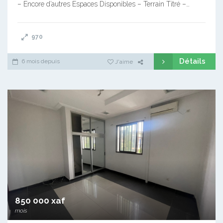
– Encore d’autres Espaces Disponibles – Terrain Titré –…
970
Détails
6 mois depuis
J'aime
850 000 xaf
mois