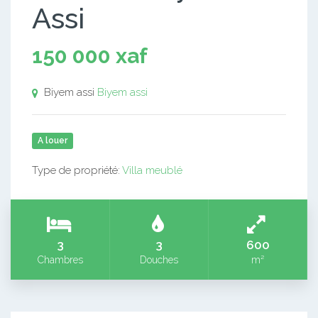
Assi
150 000 xaf
Biyem assi
Biyem assi
A louer
Type de propriété:
Villa meublé
3
3
600
Chambres
Douches
m²