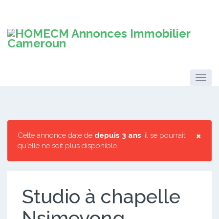
×
Cette annonce date de
depuis 3 ans
, il se pourrait
qu'elle ne soit plus disponible.
Studio à chapelle
Nsimeyong.