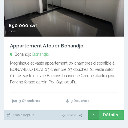
850 000 xaf
mois
Appartement A louer Bonandjo
Bonandjo
Bonandjo
Magnifique et vaste appartement 03 chambres disponible à
BONANDJO DLA1 03 chambre 03 douches 01 vaste salon
01 très vaste cuisine Balcons buanderie Groupe électrogène
Parking forage gardin Prx: 850.000Fr…
3 Chambres
3 Douches
Détails
7 mois depuis
J'aime