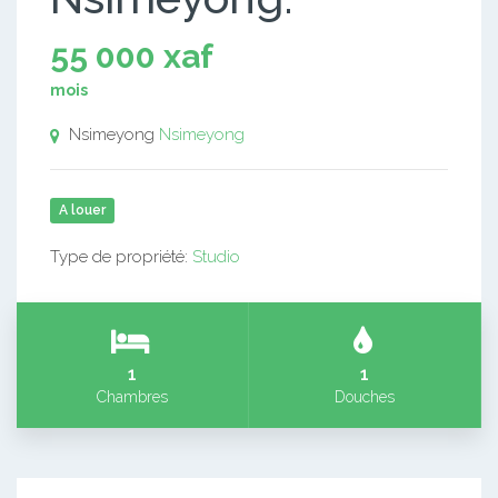
55 000 xaf
mois
Nsimeyong
Nsimeyong
A louer
Type de propriété:
Studio
1
1
Chambres
Douches