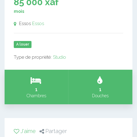
85 000 xaf
mois
Essos
Essos
A louer
Type de propriété:
Studio
1
1
Chambres
Douches
J'aime
Partager