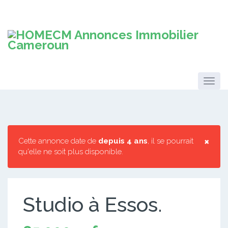
×
Cette annonce date de
depuis 4 ans
, il se pourrait
qu'elle ne soit plus disponible.
Studio à Essos.