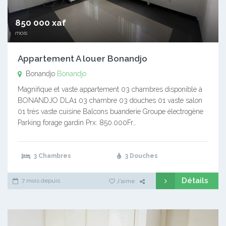
850 000 xaf
mois
Appartement A louer Bonandjo
Bonandjo
Bonandjo
Magnifique et vaste appartement 03 chambres disponible à
BONANDJO DLA1 03 chambre 03 douches 01 vaste salon
01 très vaste cuisine Balcons buanderie Groupe électrogène
Parking forage gardin Prx: 850.000Fr…
3 Chambres
3 Douches
Détails
7 mois depuis
J'aime