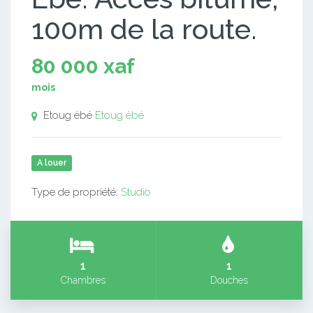
100m de la route.
80 000 xaf
mois
Etoug ébé
Etoug ébé
A louer
Type de propriété:
Studio
1
1
Chambres
Douches