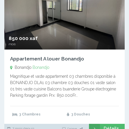
850 000 xaf
mois
Appartement A louer Bonandjo
Bonandjo
Bonandjo
Magnifique et vaste appartement 03 chambres disponible à
BONANDJO DLA1 03 chambre 03 douches 01 vaste salon
01 très vaste cuisine Balcons buanderie Groupe électrogène
Parking forage gardin Prx: 850.000Fr…
3 Chambres
3 Douches
Détails
7 mois depuis
J'aime