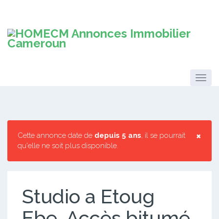
×
Cette annonce date de
depuis 5 ans
, il se pourrait
qu'elle ne soit plus disponible.
Studio a Etoug
Ebe. Accès bitumé,