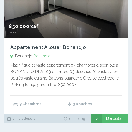
850 000 xaf
mois
Appartement A louer Bonandjo
Bonandjo
Bonandjo
Magnifique et vaste appartement 03 chambres disponible à
BONANDJO DLA1 03 chambre 03 douches 01 vaste salon
01 très vaste cuisine Balcons buanderie Groupe électrogène
Parking forage gardin Prx: 850.000Fr…
3 Chambres
3 Douches
Détails
7 mois depuis
J'aime