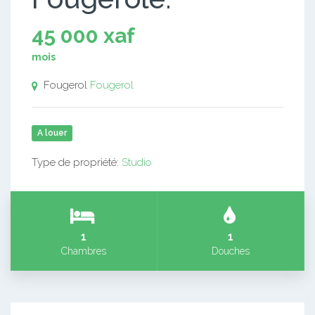
45 000 xaf
mois
Fougerol
Fougerol
A louer
Type de propriété:
Studio
1
1
Chambres
Douches