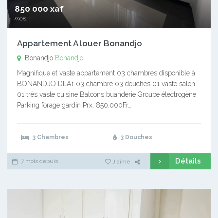
850 000 xaf
mois
Appartement A louer Bonandjo
Bonandjo
Bonandjo
Magnifique et vaste appartement 03 chambres disponible à
BONANDJO DLA1 03 chambre 03 douches 01 vaste salon
01 très vaste cuisine Balcons buanderie Groupe électrogène
Parking forage gardin Prx: 850.000Fr…
3 Chambres
3 Douches
Détails
7 mois depuis
J'aime