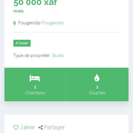
50 000 xaf
mois
Fougerolle
Fougerolle
A louer
Type de propriété:
Studio
1
1
Chambres
Douches
J'aime
Partager